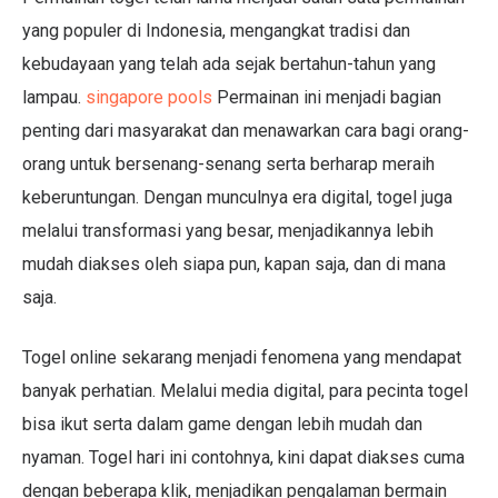
yang populer di Indonesia, mengangkat tradisi dan
kebudayaan yang telah ada sejak bertahun-tahun yang
lampau.
singapore pools
Permainan ini menjadi bagian
penting dari masyarakat dan menawarkan cara bagi orang-
orang untuk bersenang-senang serta berharap meraih
keberuntungan. Dengan munculnya era digital, togel juga
melalui transformasi yang besar, menjadikannya lebih
mudah diakses oleh siapa pun, kapan saja, dan di mana
saja.
Togel online sekarang menjadi fenomena yang mendapat
banyak perhatian. Melalui media digital, para pecinta togel
bisa ikut serta dalam game dengan lebih mudah dan
nyaman. Togel hari ini contohnya, kini dapat diakses cuma
dengan beberapa klik, menjadikan pengalaman bermain