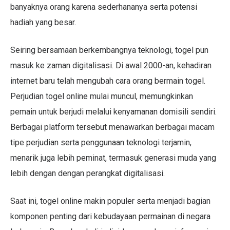
banyaknya orang karena sederhananya serta potensi
hadiah yang besar.
Seiring bersamaan berkembangnya teknologi, togel pun
masuk ke zaman digitalisasi. Di awal 2000-an, kehadiran
internet baru telah mengubah cara orang bermain togel.
Perjudian togel online mulai muncul, memungkinkan
pemain untuk berjudi melalui kenyamanan domisili sendiri.
Berbagai platform tersebut menawarkan berbagai macam
tipe perjudian serta penggunaan teknologi terjamin,
menarik juga lebih peminat, termasuk generasi muda yang
lebih dengan dengan perangkat digitalisasi.
Saat ini, togel online makin populer serta menjadi bagian
komponen penting dari kebudayaan permainan di negara