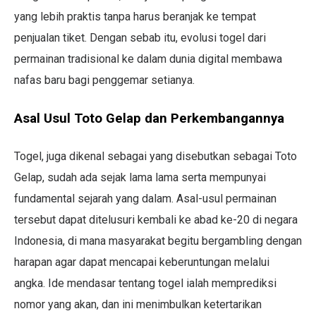
yang lebih praktis tanpa harus beranjak ke tempat
penjualan tiket. Dengan sebab itu, evolusi togel dari
permainan tradisional ke dalam dunia digital membawa
nafas baru bagi penggemar setianya.
Asal Usul Toto Gelap dan Perkembangannya
Togel, juga dikenal sebagai yang disebutkan sebagai Toto
Gelap, sudah ada sejak lama lama serta mempunyai
fundamental sejarah yang dalam. Asal-usul permainan
tersebut dapat ditelusuri kembali ke abad ke-20 di negara
Indonesia, di mana masyarakat begitu bergambling dengan
harapan agar dapat mencapai keberuntungan melalui
angka. Ide mendasar tentang togel ialah memprediksi
nomor yang akan, dan ini menimbulkan ketertarikan