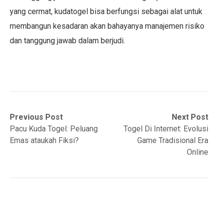
yang cermat, kudatogel bisa berfungsi sebagai alat untuk
membangun kesadaran akan bahayanya manajemen risiko
dan tanggung jawab dalam berjudi.
Post
Previous
Next
Previous Post
Next Post
post:
post:
Pacu Kuda Togel: Peluang
Togel Di Internet: Evolusi
navigation
Emas ataukah Fiksi?
Game Tradisional Era
Online