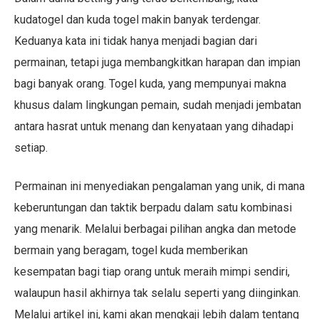
kudatogel dan kuda togel makin banyak terdengar.
Keduanya kata ini tidak hanya menjadi bagian dari
permainan, tetapi juga membangkitkan harapan dan impian
bagi banyak orang. Togel kuda, yang mempunyai makna
khusus dalam lingkungan pemain, sudah menjadi jembatan
antara hasrat untuk menang dan kenyataan yang dihadapi
setiap.
Permainan ini menyediakan pengalaman yang unik, di mana
keberuntungan dan taktik berpadu dalam satu kombinasi
yang menarik. Melalui berbagai pilihan angka dan metode
bermain yang beragam, togel kuda memberikan
kesempatan bagi tiap orang untuk meraih mimpi sendiri,
walaupun hasil akhirnya tak selalu seperti yang diinginkan.
Melalui artikel ini, kami akan mengkaji lebih dalam tentang