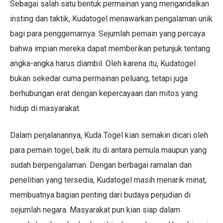
Sebagai salah satu bentuk permainan yang mengandalkan
insting dan taktik, Kudatogel menawarkan pengalaman unik
bagi para penggemarnya. Sejumlah pemain yang percaya
bahwa impian mereka dapat memberikan petunjuk tentang
angka-angka harus diambil. Oleh karena itu, Kudatogel
bukan sekedar cuma permainan peluang, tetapi juga
berhubungan erat dengan kepercayaan dan mitos yang
hidup di masyarakat.
Dalam perjalanannya, Kuda Togel kian semakin dicari oleh
para pemain togel, baik itu di antara pemula maupun yang
sudah berpengalaman. Dengan berbagai ramalan dan
penelitian yang tersedia, Kudatogel masih menarik minat,
membuatnya bagian penting dari budaya perjudian di
sejumlah negara. Masyarakat pun kian siap dalam