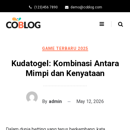
Skip
(123)456 7890
demo@coblog.com
to
content
GAME TERBARU 2025
Kudatogel: Kombinasi Antara
Mimpi dan Kenyataan
By
admin
May 12, 2026
Dalam dunia betting yang terus berkembang, kata