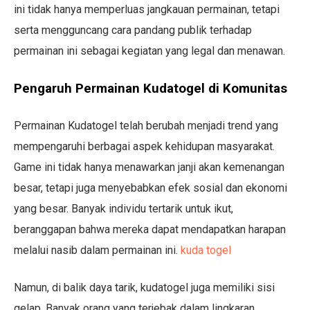
ini tidak hanya memperluas jangkauan permainan, tetapi
serta mengguncang cara pandang publik terhadap
permainan ini sebagai kegiatan yang legal dan menawan.
Pengaruh Permainan Kudatogel di Komunitas
Permainan Kudatogel telah berubah menjadi trend yang
mempengaruhi berbagai aspek kehidupan masyarakat.
Game ini tidak hanya menawarkan janji akan kemenangan
besar, tetapi juga menyebabkan efek sosial dan ekonomi
yang besar. Banyak individu tertarik untuk ikut,
beranggapan bahwa mereka dapat mendapatkan harapan
melalui nasib dalam permainan ini.
kuda togel
Namun, di balik daya tarik, kudatogel juga memiliki sisi
gelap. Banyak orang yang terjebak dalam lingkaran