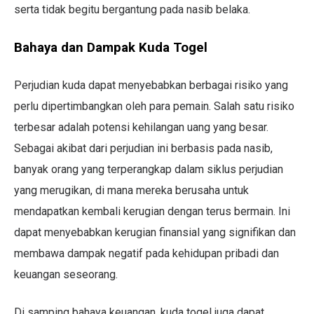
serta tidak begitu bergantung pada nasib belaka.
Bahaya dan Dampak Kuda Togel
Perjudian kuda dapat menyebabkan berbagai risiko yang
perlu dipertimbangkan oleh para pemain. Salah satu risiko
terbesar adalah potensi kehilangan uang yang besar.
Sebagai akibat dari perjudian ini berbasis pada nasib,
banyak orang yang terperangkap dalam siklus perjudian
yang merugikan, di mana mereka berusaha untuk
mendapatkan kembali kerugian dengan terus bermain. Ini
dapat menyebabkan kerugian finansial yang signifikan dan
membawa dampak negatif pada kehidupan pribadi dan
keuangan seseorang.
Di samping bahaya keuangan, kuda togel juga dapat