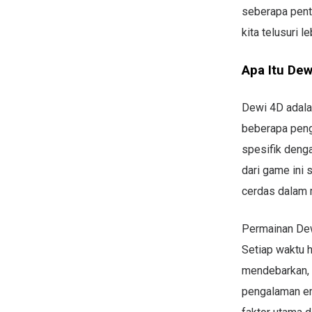
seberapa pent
kita telusuri l
Apa Itu Dew
Dewi 4D adala
beberapa peng
spesifik deng
dari game ini 
cerdas dalam 
Permainan Dewi
Setiap waktu 
mendebarkan, 
pengalaman em