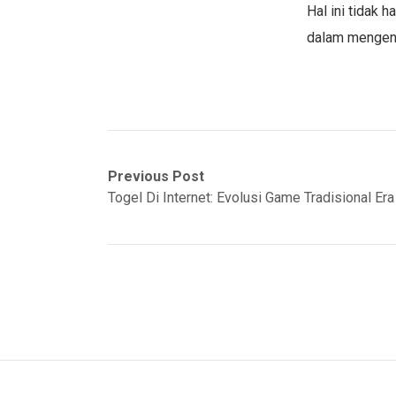
Hal ini tidak
dalam mengenai
Post
Previous
Next
Previous Post
post:
post:
Togel Di Internet: Evolusi Game Tradisional Era
navigation