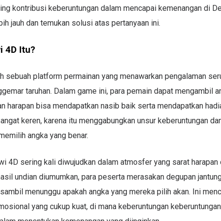
ing kontribusi keberuntungan dalam mencapai kemenangan di D
ebih jauh dan temukan solusi atas pertanyaan ini.
i 4D Itu?
h sebuah platform permainan yang menawarkan pengalaman ser
gemar taruhan. Dalam game ini, para pemain dapat mengambil an
an harapan bisa mendapatkan nasib baik serta mendapatkan hadi
sangat keren, karena itu menggabungkan unsur keberuntungan dan
memilih angka yang benar.
 4D sering kali diwujudkan dalam atmosfer yang sarat harapan d
hasil undian diumumkan, para peserta merasakan degupan jantun
sambil menunggu apakah angka yang mereka pilih akan. Ini menc
osional yang cukup kuat, di mana keberuntungan keberuntungan