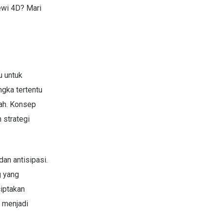
ewi 4D? Mari
u untuk
gka tertentu
ah. Konsep
 strategi
an antisipasi.
g yang
iptakan
 menjadi