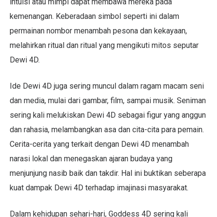
intuisi atau mimpi dapat membawa mereka pada
kemenangan. Keberadaan simbol seperti ini dalam
permainan nombor menambah pesona dan kekayaan,
melahirkan ritual dan ritual yang mengikuti mitos seputar
Dewi 4D.
Ide Dewi 4D juga sering muncul dalam ragam macam seni
dan media, mulai dari gambar, film, sampai musik. Seniman
sering kali melukiskan Dewi 4D sebagai figur yang anggun
dan rahasia, melambangkan asa dan cita-cita para pemain.
Cerita-cerita yang terkait dengan Dewi 4D menambah
narasi lokal dan menegaskan ajaran budaya yang
menjunjung nasib baik dan takdir. Hal ini buktikan seberapa
kuat dampak Dewi 4D terhadap imajinasi masyarakat.
Dalam kehidupan sehari-hari, Goddess 4D sering kali