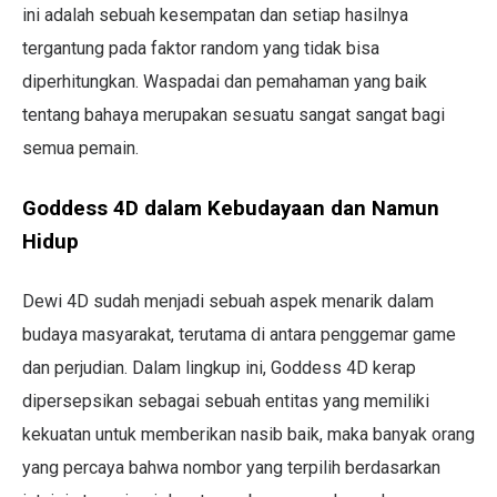
ini adalah sebuah kesempatan dan setiap hasilnya
tergantung pada faktor random yang tidak bisa
diperhitungkan. Waspadai dan pemahaman yang baik
tentang bahaya merupakan sesuatu sangat sangat bagi
semua pemain.
Goddess 4D dalam Kebudayaan dan Namun
Hidup
Dewi 4D sudah menjadi sebuah aspek menarik dalam
budaya masyarakat, terutama di antara penggemar game
dan perjudian. Dalam lingkup ini, Goddess 4D kerap
dipersepsikan sebagai sebuah entitas yang memiliki
kekuatan untuk memberikan nasib baik, maka banyak orang
yang percaya bahwa nombor yang terpilih berdasarkan