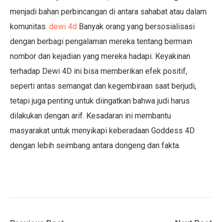
menjadi bahan perbincangan di antara sahabat atau dalam
komunitas.
dewi 4d
Banyak orang yang bersosialisasi
dengan berbagi pengalaman mereka tentang bermain
nombor dan kejadian yang mereka hadapi. Keyakinan
terhadap Dewi 4D ini bisa memberikan efek positif,
seperti antas semangat dan kegembiraan saat berjudi,
tetapi juga penting untuk diingatkan bahwa judi harus
dilakukan dengan arif. Kesadaran ini membantu
masyarakat untuk menyikapi keberadaan Goddess 4D
dengan lebih seimbang antara dongeng dan fakta.