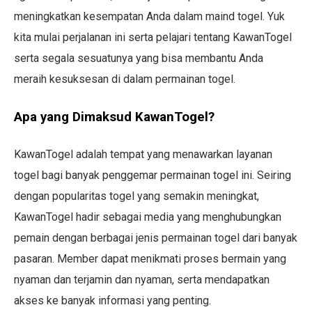
meningkatkan kesempatan Anda dalam maind togel. Yuk
kita mulai perjalanan ini serta pelajari tentang KawanTogel
serta segala sesuatunya yang bisa membantu Anda
meraih kesuksesan di dalam permainan togel.
Apa yang Dimaksud KawanTogel?
KawanTogel adalah tempat yang menawarkan layanan
togel bagi banyak penggemar permainan togel ini. Seiring
dengan popularitas togel yang semakin meningkat,
KawanTogel hadir sebagai media yang menghubungkan
pemain dengan berbagai jenis permainan togel dari banyak
pasaran. Member dapat menikmati proses bermain yang
nyaman dan terjamin dan nyaman, serta mendapatkan
akses ke banyak informasi yang penting.