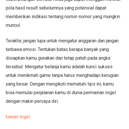
pola hasil result sebelumnya yang potensial dapat
memberikan indikasi tentang nomor-nomor yang mungkin
muncul.
Terakhir, jangan lupa untuk mengatur anggaran dan jangan
terbawa emosi. Tentukan batas berapa banyak yang
disiapkan kamu gunakan dan tetap patuh pada angka
tersebut. Mengatur belanja kamu adalah kunci sukses
untuk menikmati game tanpa harus menghadapi kerugian
yang besar. Dengan mengikuti mematuhi tips ini, kamu
bisa memulai perjalanan kamu di dunia permainan togel
dengan makin percaya diri.
kawan togel