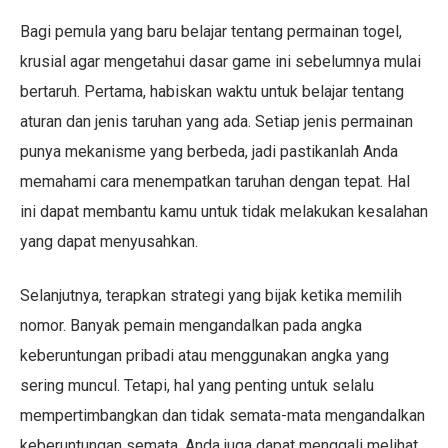
Bagi pemula yang baru belajar tentang permainan togel,
krusial agar mengetahui dasar game ini sebelumnya mulai
bertaruh. Pertama, habiskan waktu untuk belajar tentang
aturan dan jenis taruhan yang ada. Setiap jenis permainan
punya mekanisme yang berbeda, jadi pastikanlah Anda
memahami cara menempatkan taruhan dengan tepat. Hal
ini dapat membantu kamu untuk tidak melakukan kesalahan
yang dapat menyusahkan.
Selanjutnya, terapkan strategi yang bijak ketika memilih
nomor. Banyak pemain mengandalkan pada angka
keberuntungan pribadi atau menggunakan angka yang
sering muncul. Tetapi, hal yang penting untuk selalu
mempertimbangkan dan tidak semata-mata mengandalkan
keberuntungan semata. Anda juga dapat menggali melihat