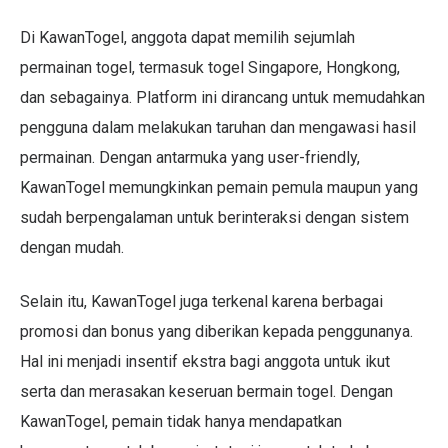
Di KawanTogel, anggota dapat memilih sejumlah
permainan togel, termasuk togel Singapore, Hongkong,
dan sebagainya. Platform ini dirancang untuk memudahkan
pengguna dalam melakukan taruhan dan mengawasi hasil
permainan. Dengan antarmuka yang user-friendly,
KawanTogel memungkinkan pemain pemula maupun yang
sudah berpengalaman untuk berinteraksi dengan sistem
dengan mudah.
Selain itu, KawanTogel juga terkenal karena berbagai
promosi dan bonus yang diberikan kepada penggunanya.
Hal ini menjadi insentif ekstra bagi anggota untuk ikut
serta dan merasakan keseruan bermain togel. Dengan
KawanTogel, pemain tidak hanya mendapatkan