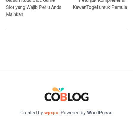
Ulasan Kuda Slot: Game
Petunjuk Komprehensif
navigation
Slot yang Wajib Perlu Anda
KawanTogel untuk Pemula
Mainkan
Created by
wpxpo
. Powered by
WordPress