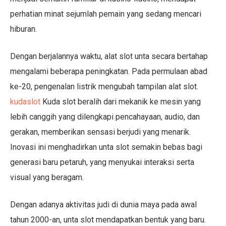
perhatian minat sejumlah pemain yang sedang mencari
hiburan.
Dengan berjalannya waktu, alat slot unta secara bertahap
mengalami beberapa peningkatan. Pada permulaan abad
ke-20, pengenalan listrik mengubah tampilan alat slot.
kudaslot
Kuda slot beralih dari mekanik ke mesin yang
lebih canggih yang dilengkapi pencahayaan, audio, dan
gerakan, memberikan sensasi berjudi yang menarik.
Inovasi ini menghadirkan unta slot semakin bebas bagi
generasi baru petaruh, yang menyukai interaksi serta
visual yang beragam.
Dengan adanya aktivitas judi di dunia maya pada awal
tahun 2000-an, unta slot mendapatkan bentuk yang baru.