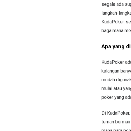
segala ada su
langkah-langk
KudaPoker, ser
bagaimana met
Apa yang d
KudaPoker ada
kalangan bany
mudah digunak
mulai atau ya
poker yang ad
Di KudaPoker, 
teman bermain 
mana para pema