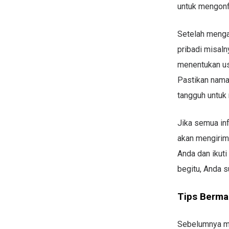
untuk mengonf
Setelah menga
pribadi misaln
menentukan us
Pastikan nama
tangguh untuk 
Jika semua inf
akan mengirimk
Anda dan ikuti
begitu, Anda 
Tips Berma
Sebelumnya mem