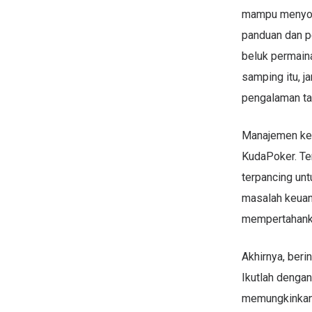
mampu menyok
panduan dan p
beluk permain
samping itu, 
pengalaman ta
Manajemen keu
KudaPoker. Te
terpancing unt
masalah keuang
mempertahanka
Akhirnya, beri
Ikutlah dengan
memungkinkan 