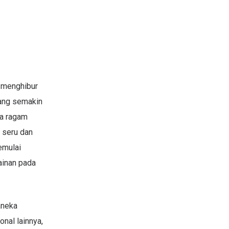
 menghibur
rang semakin
a ragam
 seru dan
emulai
ainan pada
aneka
nal lainnya,