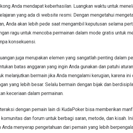
ong Anda mendapat keberhasilan. Luangkan waktu untuk menel
elajaran yang ada di website resmi. Dengan mengetahui mengeta
an, Anda akan lebih pede saat mengambil keputusan selama pert
jangan ragu untuk mencoba permainan dalam mode gratis untuk m
npa konsekuensi.
angan juga merupakan elemen yang sangatlah penting dalam pe
ntukan batas anggaran yang ingin Anda gunakan dan patuhi atura
uk melanjutkan bermain jika Anda mengalami kerugian, karena in
an yang lebih besar. Selalu bermain dengan bijak dan berdisipli
n keceriaan dalam permainan.
nteraksi dengan pemain lain di KudaPoker bisa memberikan manfa
 komunitas dan forum untuk berbagi saran, metode, dan kisah. Ini
Anda menyerap pengetahuan dari pemain yang lebih berpengala