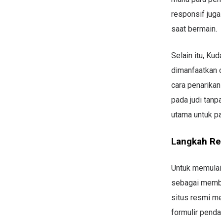
responsif jug
saat bermain.
Selain itu, K
dimanfaatkan 
cara penarika
pada judi tanp
utama untuk p
Langkah Re
Untuk memulai 
sebagai membe
situs resmi m
formulir penda