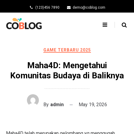
Skip
(123)456 7890
demo@coblog.com
to
content
GAME TERBARU 2025
Maha4D: Mengetahui
Komunitas Budaya di Baliknya
By
admin
May 19, 2026
Maha4D telah merupakan gelombang yg menggugah