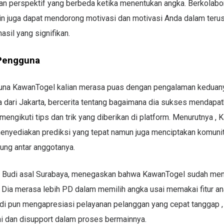
n perspektif yang berbeda ketika menentukan angka. Berkolabor
 juga dapat mendorong motivasi dan motivasi Anda dalam teru
sil yang signifikan.
Pengguna
na KawanTogel kalian merasa puas dengan pengalaman keduany
 dari Jakarta, bercerita tentang bagaimana dia sukses mendapat
mengikuti tips dan trik yang diberikan di platform. Menurutnya ,
enyediakan prediksi yang tepat namun juga menciptakan komuni
ung antar anggotanya.
, Budi asal Surabaya, menegaskan bahwa KawanTogel sudah men
. Dia merasa lebih PD dalam memilih angka usai memakai fitur an
udi pun mengapresiasi pelayanan pelanggan yang cepat tanggap
ai dan disupport dalam proses bermainnya.