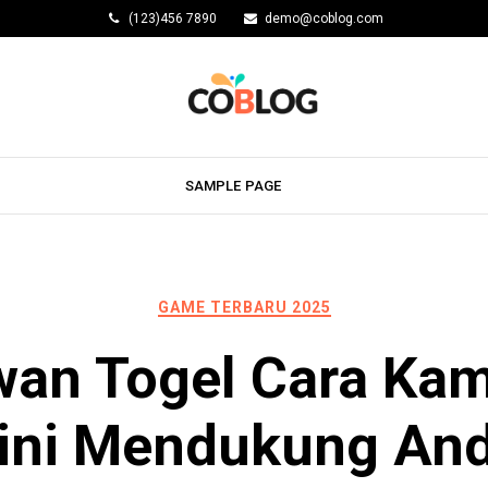
(123)456 7890
demo@coblog.com
SAMPLE PAGE
GAME TERBARU 2025
an Togel Cara Kam
ini Mendukung An