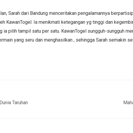
lan, Sarah dari Bandung menceritakan pengalamannya berpartisip
oleh KawanTogel. Ia menikmati ketegangan yg tinggi dan kegembi
g ia pilih tampil satu per satu. KawanTogel sungguh-sungguh m
rmain yang seru dan menghasilkan , sehingga Sarah semakin se
Dunia Taruhan
Maha