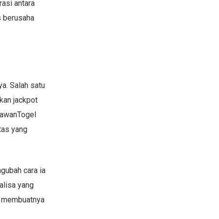
asi antara
s berusaha
a. Salah satu
kan jackpot
 KawanTogel
tas yang
gubah cara ia
alisa yang
 , membuatnya