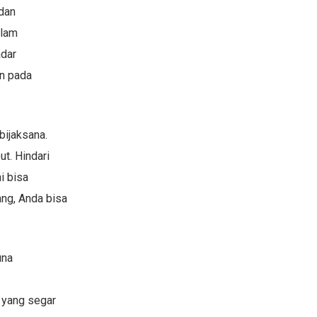
 dan
alam
adar
an pada
bijaksana.
t. Hindari
i bisa
ng, Anda bisa
una
 yang segar