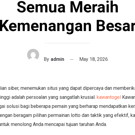
Semua Meraih
Kemenangan Besa
By
admin
May 18, 2026
udian siber, menemukan situs yang dapat dipercaya dan memberik
nggi adalah persoalan yang sangatlah krusial.
kawantogel
Kawan
gai solusi bagi beberapa pemain yang berharap mendapatkan k
Dengan beragam pilihan permainan lotto dan taktik yang efektif, k
ntuk menolong Anda mencapai tujuan taruhan Anda.