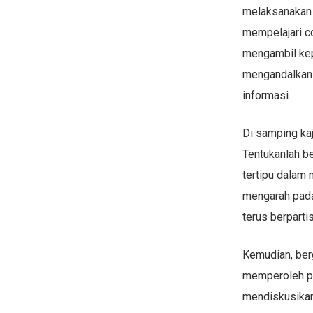
melaksanakan 
mempelajari c
mengambil kep
mengandalkan 
informasi.
Di samping kaj
Tentukanlah be
tertipu dalam 
mengarah pada
terus berpartis
Kemudian, ber
memperoleh pe
mendiskusikan