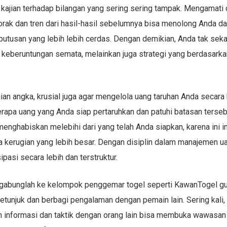
kajian terhadap bilangan yang sering sering tampak. Mengamati
orak dan tren dari hasil-hasil sebelumnya bisa menolong Anda d
utusan yang lebih lebih cerdas. Dengan demikian, Anda tak sek
keberuntungan semata, melainkan juga strategi yang berdasark
ian angka, krusial juga agar mengelola uang taruhan Anda secara 
rapa uang yang Anda siap pertaruhkan dan patuhi batasan tersebu
menghabiskan melebihi dari yang telah Anda siapkan, karena ini in
 kerugian yang lebih besar. Dengan disiplin dalam manajemen ua
ipasi secara lebih dan terstruktur.
gabunglah ke kelompok penggemar togel seperti KawanTogel g
tunjuk dan berbagi pengalaman dengan pemain lain. Sering kali,
 informasi dan taktik dengan orang lain bisa membuka wawasan