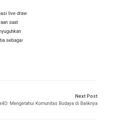
asi live draw
raan saat
enyuguhkan
tia sebagai
Next Post
4D: Mengetahui Komunitas Budaya di Baliknya