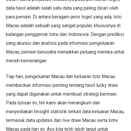
data hasil adalah salah satu data yang paling dicari oleh
para pemain. Di antara beragam jenis togel yang ada, toto
Macau adalah sebuah yang sangat populer, khususnya di
kalangan penggemar lotre dari Indonesia. Dengan prediksi
yang akurasi dan analisis pada informasi pengeluaran
Macau, pemain berusaha menaikkan peluang mereka untuk
meraih kemenangan.
Tiap hari, pengeluaran Macau dan keluaran toto Macau
memberikan informasi penting tentang hasil lucky draw
yang dapat digunakan untuk membuat strategi bermain.
Pada tulisan ini, tim kami akan merangkum dan
menyediakan tinsight statistik terkait data keluaran Macau,
termasuk data updates dari live draw Macau serta lotre
Macau pada hari ini. Ayo kita teliti lebih lanjut untuk