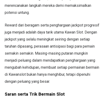
merencanakan langkah mereka demi memaksimalkan
potensi untung.
Reward dari beragam serta penghargaan jackpot progresif
juga menjadi adalah daya tarik utama Kawan Slot. Dengan
jackpot yang selalu meningkat seiring dengan setiap
taruhan dipasang, perasaan antisipasi bagi para pemain
semakin semakin. Masing-masing putaran mungkin
menjadi peluang dalam mendapatkan penghargaan yang
mengubah kehidupan, membuat setiap permainan bermain
di Kawanslot bukan hanya menghibur, tetapi dipenuhi
dengan peluang yang besar.
Saran serta Trik Bermain Slot