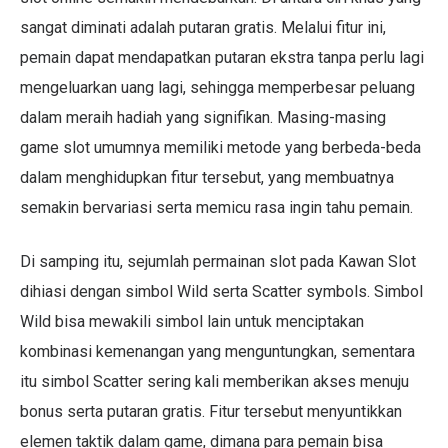
sangat diminati adalah putaran gratis. Melalui fitur ini,
pemain dapat mendapatkan putaran ekstra tanpa perlu lagi
mengeluarkan uang lagi, sehingga memperbesar peluang
dalam meraih hadiah yang signifikan. Masing-masing
game slot umumnya memiliki metode yang berbeda-beda
dalam menghidupkan fitur tersebut, yang membuatnya
semakin bervariasi serta memicu rasa ingin tahu pemain.
Di samping itu, sejumlah permainan slot pada Kawan Slot
dihiasi dengan simbol Wild serta Scatter symbols. Simbol
Wild bisa mewakili simbol lain untuk menciptakan
kombinasi kemenangan yang menguntungkan, sementara
itu simbol Scatter sering kali memberikan akses menuju
bonus serta putaran gratis. Fitur tersebut menyuntikkan
elemen taktik dalam game, dimana para pemain bisa