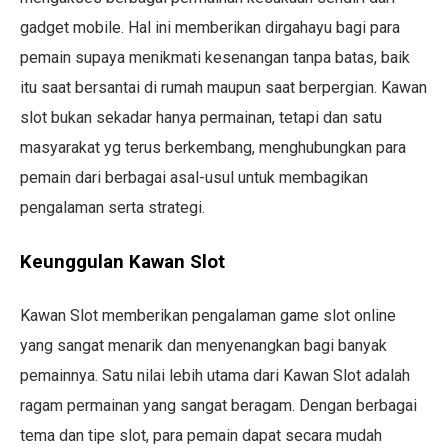
gadget mobile. Hal ini memberikan dirgahayu bagi para
pemain supaya menikmati kesenangan tanpa batas, baik
itu saat bersantai di rumah maupun saat berpergian. Kawan
slot bukan sekadar hanya permainan, tetapi dan satu
masyarakat yg terus berkembang, menghubungkan para
pemain dari berbagai asal-usul untuk membagikan
pengalaman serta strategi.
Keunggulan Kawan Slot
Kawan Slot memberikan pengalaman game slot online
yang sangat menarik dan menyenangkan bagi banyak
pemainnya. Satu nilai lebih utama dari Kawan Slot adalah
ragam permainan yang sangat beragam. Dengan berbagai
tema dan tipe slot, para pemain dapat secara mudah