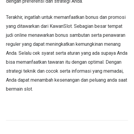
dengan preferensi dan strategi Anda.
Terakhir, ingatlah untuk memanfaatkan bonus dan promosi
yang ditawarkan dari KawanSlot. Sebagian besar tempat
judi online menawarkan bonus sambutan serta penawaran
reguler yang dapat meningkatkan kemungkinan menang
Anda. Selalu cek syarat serta aturan yang ada supaya Anda
bisa memanfaatkan tawaran itu dengan optimal. Dengan
strategi teknik dan cocok serta informasi yang memadai,
Anda dapat menambah kesenangan dan peluang anda saat
bermain slot.