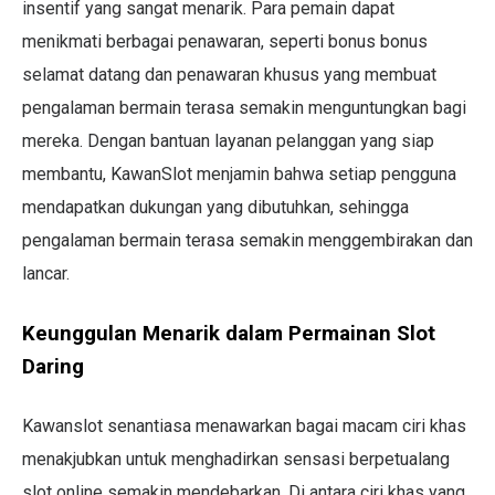
insentif yang sangat menarik. Para pemain dapat
menikmati berbagai penawaran, seperti bonus bonus
selamat datang dan penawaran khusus yang membuat
pengalaman bermain terasa semakin menguntungkan bagi
mereka. Dengan bantuan layanan pelanggan yang siap
membantu, KawanSlot menjamin bahwa setiap pengguna
mendapatkan dukungan yang dibutuhkan, sehingga
pengalaman bermain terasa semakin menggembirakan dan
lancar.
Keunggulan Menarik dalam Permainan Slot
Daring
Kawanslot senantiasa menawarkan bagai macam ciri khas
menakjubkan untuk menghadirkan sensasi berpetualang
slot online semakin mendebarkan. Di antara ciri khas yang