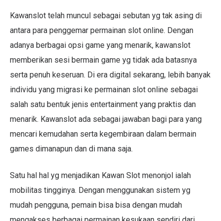
Kawanslot telah muncul sebagai sebutan yg tak asing di
antara para penggemar permainan slot online. Dengan
adanya berbagai opsi game yang menarik, kawanslot
memberikan sesi bermain game yg tidak ada batasnya
serta penuh keseruan. Di era digital sekarang, lebih banyak
individu yang migrasi ke permainan slot online sebagai
salah satu bentuk jenis entertainment yang praktis dan
menarik. Kawanslot ada sebagai jawaban bagi para yang
mencari kemudahan serta kegembiraan dalam bermain
games dimanapun dan di mana saja.
Satu hal hal yg menjadikan Kawan Slot menonjol ialah
mobilitas tingginya. Dengan menggunakan sistem yg
mudah pengguna, pemain bisa bisa dengan mudah
mengakses berbagai permainan kesukaan sendiri dari