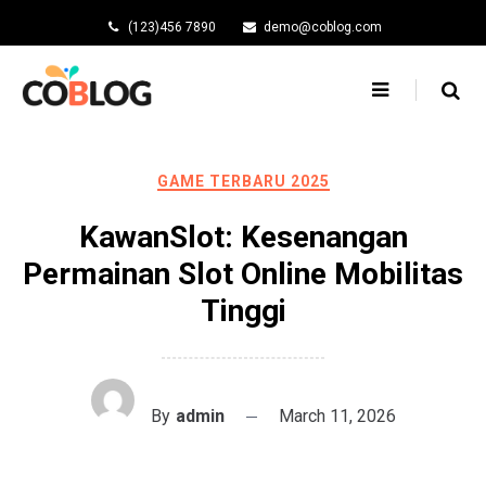
Skip
(123)456 7890
demo@coblog.com
to
content
GAME TERBARU 2025
KawanSlot: Kesenangan
Permainan Slot Online Mobilitas
Tinggi
By
admin
March 11, 2026