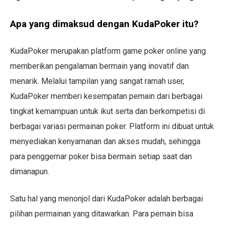
Apa yang dimaksud dengan KudaPoker itu?
KudaPoker merupakan platform game poker online yang
memberikan pengalaman bermain yang inovatif dan
menarik. Melalui tampilan yang sangat ramah user,
KudaPoker memberi kesempatan pemain dari berbagai
tingkat kemampuan untuk ikut serta dan berkompetisi di
berbagai variasi permainan poker. Platform ini dibuat untuk
menyediakan kenyamanan dan akses mudah, sehingga
para penggemar poker bisa bermain setiap saat dan
dimanapun.
Satu hal yang menonjol dari KudaPoker adalah berbagai
pilihan permainan yang ditawarkan. Para pemain bisa