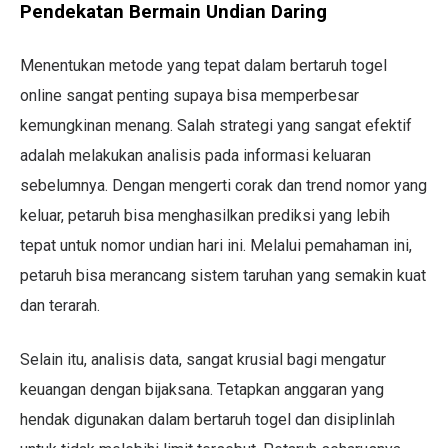
Pendekatan Bermain Undian Daring
Menentukan metode yang tepat dalam bertaruh togel
online sangat penting supaya bisa memperbesar
kemungkinan menang. Salah strategi yang sangat efektif
adalah melakukan analisis pada informasi keluaran
sebelumnya. Dengan mengerti corak dan trend nomor yang
keluar, petaruh bisa menghasilkan prediksi yang lebih
tepat untuk nomor undian hari ini. Melalui pemahaman ini,
petaruh bisa merancang sistem taruhan yang semakin kuat
dan terarah.
Selain itu, analisis data, sangat krusial bagi mengatur
keuangan dengan bijaksana. Tetapkan anggaran yang
hendak digunakan dalam bertaruh togel dan disiplinlah