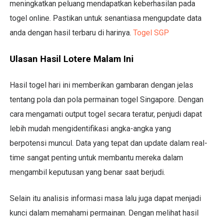
meningkatkan peluang mendapatkan keberhasilan pada
togel online. Pastikan untuk senantiasa mengupdate data
anda dengan hasil terbaru di harinya.
Togel SGP
Ulasan Hasil Lotere Malam Ini
Hasil togel hari ini memberikan gambaran dengan jelas
tentang pola dan pola permainan togel Singapore. Dengan
cara mengamati output togel secara teratur, penjudi dapat
lebih mudah mengidentifikasi angka-angka yang
berpotensi muncul. Data yang tepat dan update dalam real-
time sangat penting untuk membantu mereka dalam
mengambil keputusan yang benar saat berjudi.
Selain itu analisis informasi masa lalu juga dapat menjadi
kunci dalam memahami permainan. Dengan melihat hasil