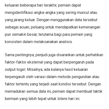
keluaran beberapa hari terakhir, pemain dapat
mengidentifikasi angka-angka yang sering muncul atau
yang jarang keluar. Dengan menggunakan data tersebut
sebagai acuan, peluang untuk mendapatkan kemenangan
pun semakin besar, terutama bagi para pemain yang
konsisten dalam melaksanakan analisis.
Sama pentingnya, penjudi juga disarankan untuk perhatikan
faktor-faktor eksternal yang dapat berpengaruh pada
output togel. Misalnya, ada kalanya hasil keluaran
terpengaruh oleh variasi dalam metode pengundian atau
faktor tertentu yang terjadi saat kondisi tersebut. Dengan
memadukan semua data ini, pemain dapat membuat taktik
bermain yang lebih tepat untuk lotere hari ini.