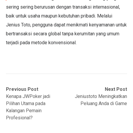
sering sering berurusan dengan transaksi internasional,
baik untuk usaha maupun kebutuhan pribadi. Melalui
Jenius Toto, pengguna dapat menikmati kenyamanan untuk
bertransaksi secara global tanpa kerumitan yang umum
terjadi pada metode konvensional.
Post
Previous
Next
Previous Post
Next Post
post:
post:
Kenapa JWPoker jadi
Jeniustoto Meningkatkan
navigation
Pilihan Utama pada
Peluang Anda di Game
Kalangan Pemain
Profesional?