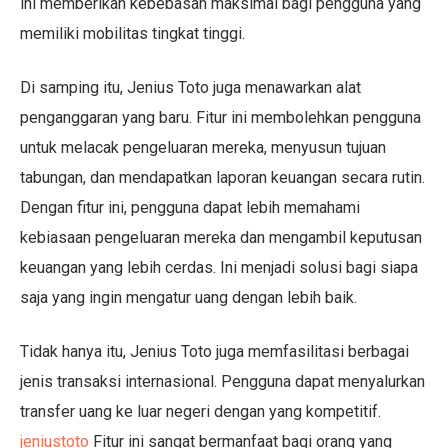
ini memberikan kebebasan maksimal bagi pengguna yang
memiliki mobilitas tingkat tinggi.
Di samping itu, Jenius Toto juga menawarkan alat
penganggaran yang baru. Fitur ini membolehkan pengguna
untuk melacak pengeluaran mereka, menyusun tujuan
tabungan, dan mendapatkan laporan keuangan secara rutin.
Dengan fitur ini, pengguna dapat lebih memahami
kebiasaan pengeluaran mereka dan mengambil keputusan
keuangan yang lebih cerdas. Ini menjadi solusi bagi siapa
saja yang ingin mengatur uang dengan lebih baik.
Tidak hanya itu, Jenius Toto juga memfasilitasi berbagai
jenis transaksi internasional. Pengguna dapat menyalurkan
transfer uang ke luar negeri dengan yang kompetitif.
jeniustoto
Fitur ini sangat bermanfaat bagi orang yang