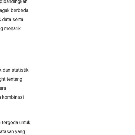
 dibandingkan
 agak berbeda.
 data serta
ng menarik
 dan statistik
ght tentang
ara
n kombinasi
n tergoda untuk
batasan yang