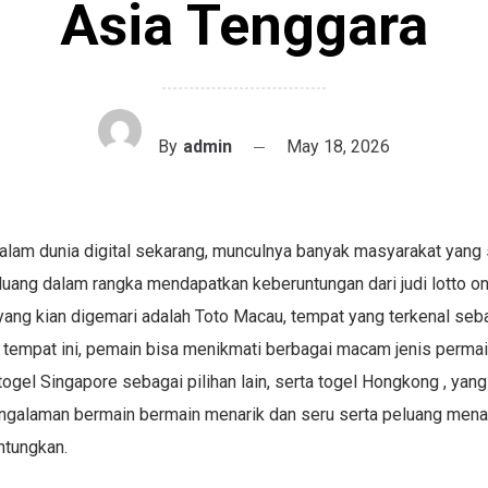
Asia Tenggara
By
admin
May 18, 2026
dalam dunia digital sekarang, munculnya banyak masyarakat yang
uang dalam rangka mendapatkan keberuntungan dari judi lotto onl
 yang kian digemari adalah Toto Macau, tempat yang terkenal se
i tempat ini, pemain bisa menikmati berbagai macam jenis permai
togel Singapore sebagai pilihan lain, serta togel Hongkong , ya
ngalaman bermain bermain menarik dan seru serta peluang men
tungkan.