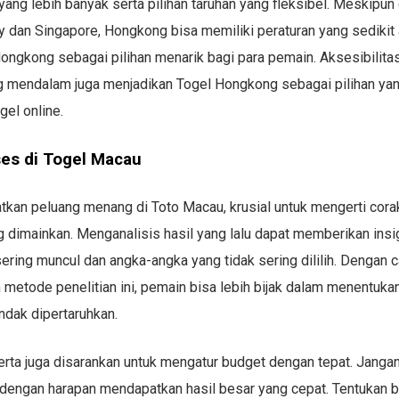
yang lebih banyak serta pilihan taruhan yang fleksibel. Meskipun
 dan Singapore, Hongkong bisa memiliki peraturan yang sedikit
ngkong sebagai pilihan menarik bagi para pemain. Aksesibilitas
ng mendalam juga menjadikan Togel Hongkong sebagai pilihan ya
gel online.
ses di Togel Macau
kan peluang menang di Toto Macau, krusial untuk mengerti corak
 dimainkan. Menganalisis hasil yang lalu dapat memberikan insi
ring muncul dan angka-angka yang tidak sering dililih. Dengan c
metode penelitian ini, pemain bisa lebih bijak dalam menentuka
ndak dipertaruhkan.
serta juga disarankan untuk mengatur budget dengan tepat. Janga
 dengan harapan mendapatkan hasil besar yang cepat. Tentukan 