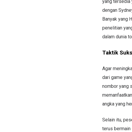
yang tersedia 
dengan Sydney
Banyak yang Ho
penelitian ya
dalam dunia to
Taktik Suk
Agar meningkat
dari game yang
nombor yang se
memanfaatkan 
angka yang he
Selain itu, pe
terus bermain