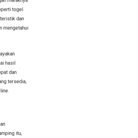
engan maraknya
perti togel
teristik dan
an mengetahui
dayakan
ai hasil
epat dan
ng tersedia,
line.
ian
mping itu,