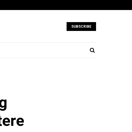
SUBSCRIBE
g
tere