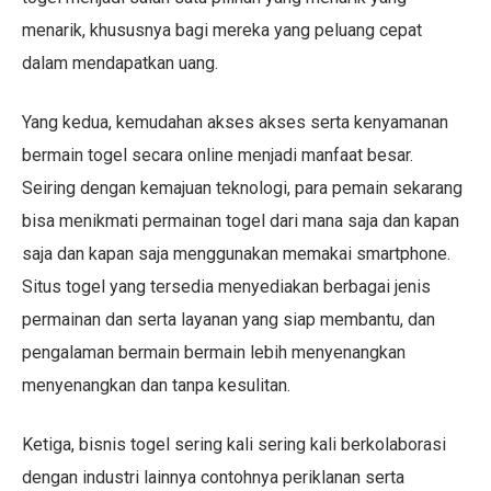
menarik, khususnya bagi mereka yang peluang cepat
dalam mendapatkan uang.
Yang kedua, kemudahan akses akses serta kenyamanan
bermain togel secara online menjadi manfaat besar.
Seiring dengan kemajuan teknologi, para pemain sekarang
bisa menikmati permainan togel dari mana saja dan kapan
saja dan kapan saja menggunakan memakai smartphone.
Situs togel yang tersedia menyediakan berbagai jenis
permainan dan serta layanan yang siap membantu, dan
pengalaman bermain bermain lebih menyenangkan
menyenangkan dan tanpa kesulitan.
Ketiga, bisnis togel sering kali sering kali berkolaborasi
dengan industri lainnya contohnya periklanan serta