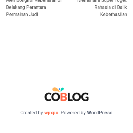
Membongkar Kebenaran di
Memahami Super Togel:
navigation
Belakang Perantara
Rahasia di Balik
Permainan Judi
Keberhasilan
Created by
wpxpo
. Powered by
WordPress