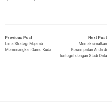
Post
Previous
Next
Previous Post
Next Post
post:
post:
Lima Strategi Mujarab
Memaksimalkan
navigation
Memenangkan Game Kuda
Kesempatan Anda di
Iontogel dengan Studi Data