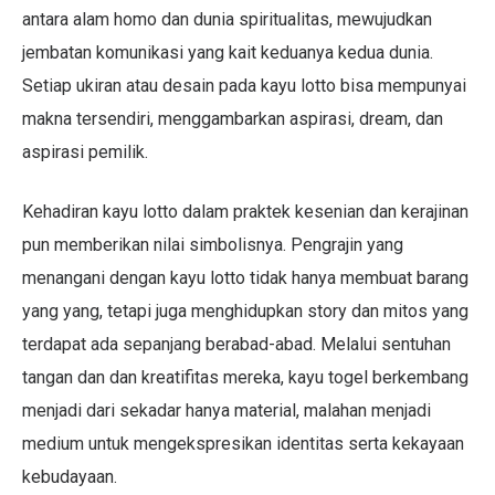
antara alam homo dan dunia spiritualitas, mewujudkan
jembatan komunikasi yang kait keduanya kedua dunia.
Setiap ukiran atau desain pada kayu lotto bisa mempunyai
makna tersendiri, menggambarkan aspirasi, dream, dan
aspirasi pemilik.
Kehadiran kayu lotto dalam praktek kesenian dan kerajinan
pun memberikan nilai simbolisnya. Pengrajin yang
menangani dengan kayu lotto tidak hanya membuat barang
yang yang, tetapi juga menghidupkan story dan mitos yang
terdapat ada sepanjang berabad-abad. Melalui sentuhan
tangan dan dan kreatifitas mereka, kayu togel berkembang
menjadi dari sekadar hanya material, malahan menjadi
medium untuk mengekspresikan identitas serta kekayaan
kebudayaan.