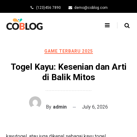
Skip
(123)456 7890
demo@coblog.com
to
content
GAME TERBARU 2025
Togel Kayu: Kesenian dan Arti
di Balik Mitos
By
admin
July 6, 2026
kayutogel, atau juga dikenal sebagai kayu togel,