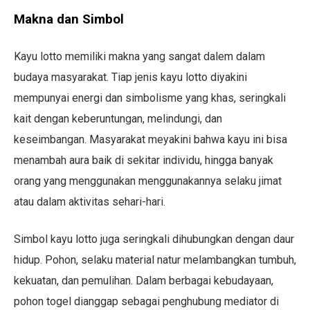
Makna dan Simbol
Kayu lotto memiliki makna yang sangat dalem dalam
budaya masyarakat. Tiap jenis kayu lotto diyakini
mempunyai energi dan simbolisme yang khas, seringkali
kait dengan keberuntungan, melindungi, dan
keseimbangan. Masyarakat meyakini bahwa kayu ini bisa
menambah aura baik di sekitar individu, hingga banyak
orang yang menggunakan menggunakannya selaku jimat
atau dalam aktivitas sehari-hari.
Simbol kayu lotto juga seringkali dihubungkan dengan daur
hidup. Pohon, selaku material natur melambangkan tumbuh,
kekuatan, dan pemulihan. Dalam berbagai kebudayaan,
pohon togel dianggap sebagai penghubung mediator di