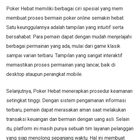
Poker Hebat memiliki berbagai ciri spesial yang mem
membuat proses bermain poker online semakin hebat.
Satu keunggulannya adalah tampilan yang intuitif serta
bersahabat. Para pemain dapat dengan mudah menjelajahi
berbagai permainan yang ada, mulai dari game klasik
sampai varian terbaru. Tampilan yang sangat interaktif
memastikan proses permainan yang lancar, baik di
desktop ataupun perangkat mobile.
Selanjutnya, Poker Hebat menerapkan prosedur keamanan
setingkat tinggi. Dengan sistem pengamanan informasi
terbaru, pemain dapat merasakan aman saat melakukan
transaksi keuangan dan bermain dengan uang asli. Selain
itu, platform ini masih punya sebuah tim layanan pelanggan
yang siap menolong sepanjang waktu. Hal ini membuat