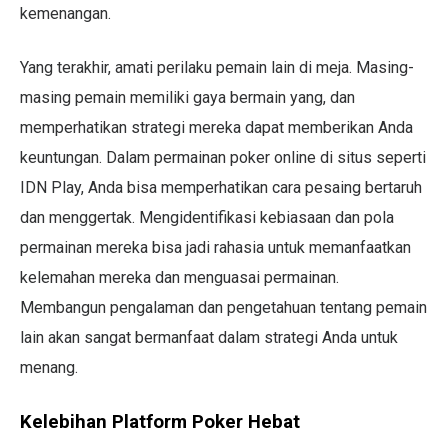
kemenangan.
Yang terakhir, amati perilaku pemain lain di meja. Masing-
masing pemain memiliki gaya bermain yang, dan
memperhatikan strategi mereka dapat memberikan Anda
keuntungan. Dalam permainan poker online di situs seperti
IDN Play, Anda bisa memperhatikan cara pesaing bertaruh
dan menggertak. Mengidentifikasi kebiasaan dan pola
permainan mereka bisa jadi rahasia untuk memanfaatkan
kelemahan mereka dan menguasai permainan.
Membangun pengalaman dan pengetahuan tentang pemain
lain akan sangat bermanfaat dalam strategi Anda untuk
menang.
Kelebihan Platform Poker Hebat