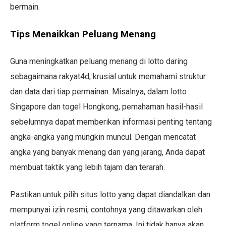
bermain.
Tips Menaikkan Peluang Menang
Guna meningkatkan peluang menang di lotto daring
sebagaimana rakyat4d, krusial untuk memahami struktur
dan data dari tiap permainan. Misalnya, dalam lotto
Singapore dan togel Hongkong, pemahaman hasil-hasil
sebelumnya dapat memberikan informasi penting tentang
angka-angka yang mungkin muncul. Dengan mencatat
angka yang banyak menang dan yang jarang, Anda dapat
membuat taktik yang lebih tajam dan terarah.
Pastikan untuk pilih situs lotto yang dapat diandalkan dan
mempunyai izin resmi, contohnya yang ditawarkan oleh
platform togel online yang ternama. Ini tidak hanya akan