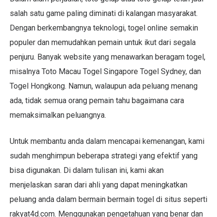
salah satu game paling diminati di kalangan masyarakat.
Dengan berkembangnya teknologi, togel online semakin
populer dan memudahkan pemain untuk ikut dari segala
penjuru. Banyak website yang menawarkan beragam togel,
misalnya Toto Macau Togel Singapore Togel Sydney, dan
Togel Hongkong. Namun, walaupun ada peluang menang
ada, tidak semua orang pemain tahu bagaimana cara
memaksimalkan peluangnya.
Untuk membantu anda dalam mencapai kemenangan, kami
sudah menghimpun beberapa strategi yang efektif yang
bisa digunakan. Di dalam tulisan ini, kami akan
menjelaskan saran dari ahli yang dapat meningkatkan
peluang anda dalam bermain bermain togel di situs seperti
rakyat4d.com. Menggunakan pengetahuan yang benar dan