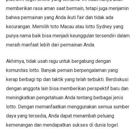
memberikan rasa aman saat bermain, tetapi juga menjamin
bahwa permainan yang Anda ikuti fair dan tidak ada
kecurangan. Memilih toto Macau atau lotto Sydney yang
punya nama baik bisa menjadi keunggulan tersendiri dalam
meraih manfaat lebih dari permainan Anda.
Akhirnya, tidak usah ragu untuk bergabung dengan
komunitas lotto. Banyak pemain berpengalaman yang
kerap berbagi tip dan taktik yang telah terbukti. Berdiskusi
dengan anggota lain bisa memberikan perspektif baru dan
meningkatkan pengetahuan Anda tentang berbagai jenis
lotto. Dengan memanfaatkan menggunakan semua sumber
daya yang tersedia, Anda dapat menambah peluang
kemenangan dan mendapatkan sukses di dunia togel.