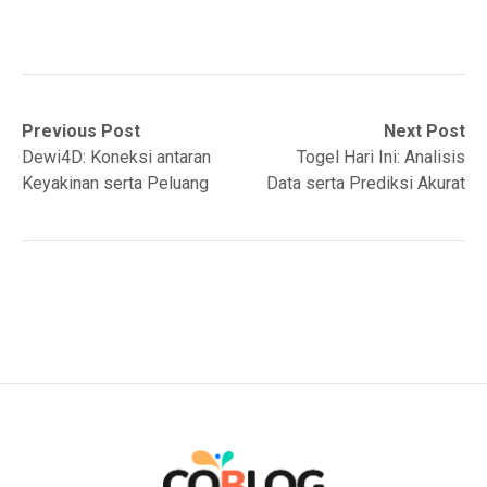
Post
Previous
Next
Previous Post
Next Post
post:
post:
Dewi4D: Koneksi antaran
Togel Hari Ini: Analisis
navigation
Keyakinan serta Peluang
Data serta Prediksi Akurat