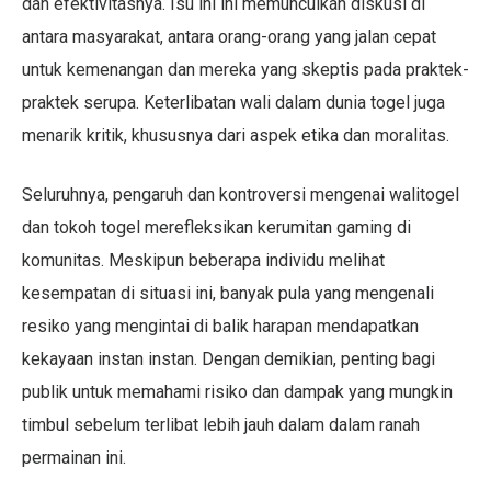
dan efektivitasnya. Isu ini ini memunculkan diskusi di
antara masyarakat, antara orang-orang yang jalan cepat
untuk kemenangan dan mereka yang skeptis pada praktek-
praktek serupa. Keterlibatan wali dalam dunia togel juga
menarik kritik, khususnya dari aspek etika dan moralitas.
Seluruhnya, pengaruh dan kontroversi mengenai walitogel
dan tokoh togel merefleksikan kerumitan gaming di
komunitas. Meskipun beberapa individu melihat
kesempatan di situasi ini, banyak pula yang mengenali
resiko yang mengintai di balik harapan mendapatkan
kekayaan instan instan. Dengan demikian, penting bagi
publik untuk memahami risiko dan dampak yang mungkin
timbul sebelum terlibat lebih jauh dalam dalam ranah
permainan ini.