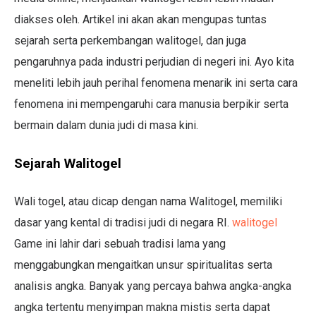
diakses oleh. Artikel ini akan akan mengupas tuntas
sejarah serta perkembangan walitogel, dan juga
pengaruhnya pada industri perjudian di negeri ini. Ayo kita
meneliti lebih jauh perihal fenomena menarik ini serta cara
fenomena ini mempengaruhi cara manusia berpikir serta
bermain dalam dunia judi di masa kini.
Sejarah Walitogel
Wali togel, atau dicap dengan nama Walitogel, memiliki
dasar yang kental di tradisi judi di negara RI.
walitogel
Game ini lahir dari sebuah tradisi lama yang
menggabungkan mengaitkan unsur spiritualitas serta
analisis angka. Banyak yang percaya bahwa angka-angka
angka tertentu menyimpan makna mistis serta dapat