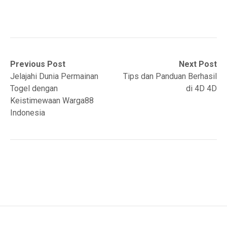
Post
Previous
Next
Previous Post
Next Post
post:
post:
Jelajahi Dunia Permainan
Tips dan Panduan Berhasil
navigation
Togel dengan
di 4D 4D
Keistimewaan Warga88
Indonesia