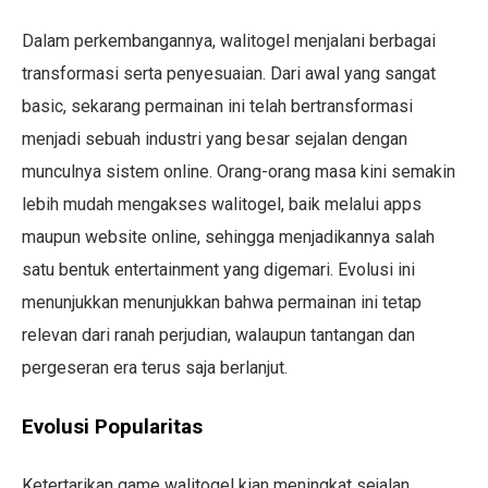
Dalam perkembangannya, walitogel menjalani berbagai
transformasi serta penyesuaian. Dari awal yang sangat
basic, sekarang permainan ini telah bertransformasi
menjadi sebuah industri yang besar sejalan dengan
munculnya sistem online. Orang-orang masa kini semakin
lebih mudah mengakses walitogel, baik melalui apps
maupun website online, sehingga menjadikannya salah
satu bentuk entertainment yang digemari. Evolusi ini
menunjukkan menunjukkan bahwa permainan ini tetap
relevan dari ranah perjudian, walaupun tantangan dan
pergeseran era terus saja berlanjut.
Evolusi Popularitas
Ketertarikan game walitogel kian meningkat sejalan