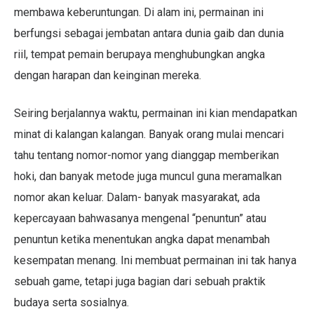
membawa keberuntungan. Di alam ini, permainan ini
berfungsi sebagai jembatan antara dunia gaib dan dunia
riil, tempat pemain berupaya menghubungkan angka
dengan harapan dan keinginan mereka.
Seiring berjalannya waktu, permainan ini kian mendapatkan
minat di kalangan kalangan. Banyak orang mulai mencari
tahu tentang nomor-nomor yang dianggap memberikan
hoki, dan banyak metode juga muncul guna meramalkan
nomor akan keluar. Dalam- banyak masyarakat, ada
kepercayaan bahwasanya mengenal “penuntun” atau
penuntun ketika menentukan angka dapat menambah
kesempatan menang. Ini membuat permainan ini tak hanya
sebuah game, tetapi juga bagian dari sebuah praktik
budaya serta sosialnya.