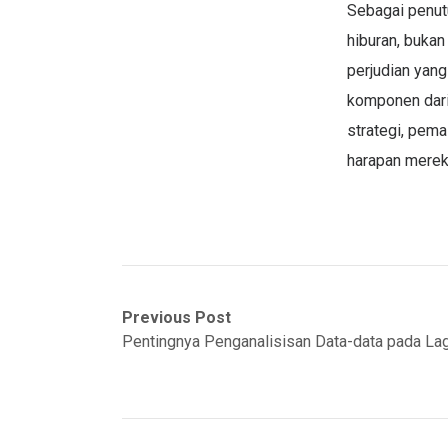
Sebagai penutu
hiburan, bukan
perjudian yan
komponen dari
strategi, pem
harapan merek
Post
Previous
Next
Previous Post
post:
post:
Pentingnya Penganalisisan Data-data pada L
navigation