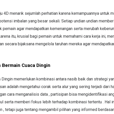
ju 4D menarik sejumlah perhatian karena kemampuannya untuk
potensi imbalan yang besar sekali. Setiap undian undian member
uk pemain agar mendapatkan kemenangan serta merubah keberu
arena itu, krusial bagi pemain untuk memahami cara kerja ini, me
dan secara bijaksana mengelola taruhan mereka agar mendapatkan
 Bermain Cuaca Dingin
Dingin memerlukan kombinasi antara nasib baik dan strategi yan
an adalah mengetahui corak serta alur yang sering terjadi dari ha
ngan cara menganalisis data , partisipan bisa mengidentifikasi a
ul serta memberi fokus lebih terhadap kombinasi tertentu . Hal in
n , tetapi juga tentang mengambil pilihan yang informed berdasa