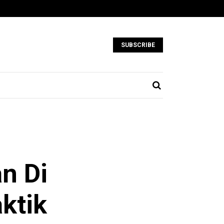
SUBSCRIBE
n Di
ktik