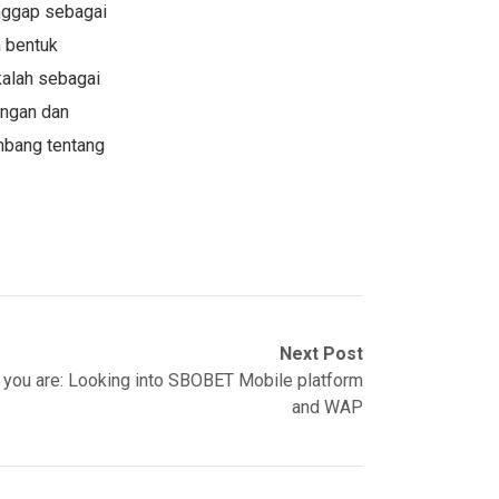
anggap sebagai
n bentuk
kalah sebagai
ungan dan
mbang tentang
Next Post
 you are: Looking into SBOBET Mobile platform
and WAP