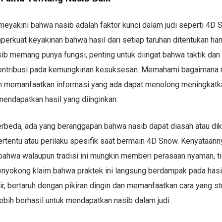
eyakini bahwa nasib adalah faktor kunci dalam judi seperti 4D S
perkuat keyakinan bahwa hasil dari setiap taruhan ditentukan han
b memang punya fungsi, penting untuk diingat bahwa taktik dan 
kontribusi pada kemungkinan kesuksesan. Memahami bagaiman
n memanfaatkan informasi yang ada dapat menolong meningkatk
endapatkan hasil yang diinginkan.
berbeda, ada yang beranggapan bahwa nasib dapat diasah atau di
 tertentu atau perilaku spesifik saat bermain 4D Snow. Kenyataann
ahwa walaupun tradisi ini mungkin memberi perasaan nyaman, ti
enyokong klaim bahwa praktek ini langsung berdampak pada hasi
ir, bertaruh dengan pikiran dingin dan memanfaatkan cara yang st
bih berhasil untuk mendapatkan nasib dalam judi.