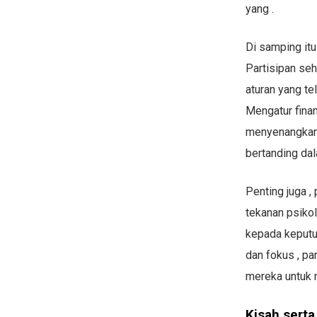
yang .
Di samping itu
Partisipan se
aturan yang te
Mengatur fina
menyenangkan 
bertanding dal
Penting juga ,
tekanan psiko
kepada keputu
dan fokus , pa
mereka untuk 
Kisah serta