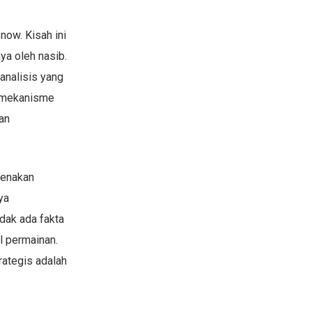
now. Kisah ini
ya oleh nasib.
analisis yang
a mekanisme
an
kenakan
ya
dak ada fakta
l permainan.
rategis adalah