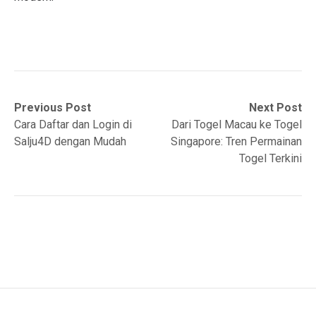
Post
Previous
Next
Previous Post
Next Post
post:
post:
Cara Daftar dan Login di
Dari Togel Macau ke Togel
navigation
Salju4D dengan Mudah
Singapore: Tren Permainan
Togel Terkini