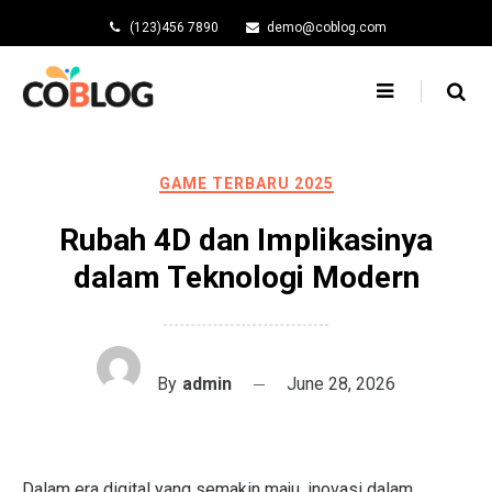
Skip
(123)456 7890
demo@coblog.com
to
content
GAME TERBARU 2025
Rubah 4D dan Implikasinya
dalam Teknologi Modern
By
admin
June 28, 2026
Dalam era digital yang semakin maju, inovasi dalam