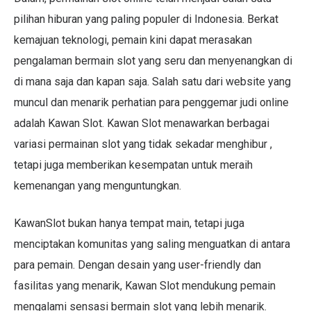
pilihan hiburan yang paling populer di Indonesia. Berkat
kemajuan teknologi, pemain kini dapat merasakan
pengalaman bermain slot yang seru dan menyenangkan di
di mana saja dan kapan saja. Salah satu dari website yang
muncul dan menarik perhatian para penggemar judi online
adalah Kawan Slot. Kawan Slot menawarkan berbagai
variasi permainan slot yang tidak sekadar menghibur ,
tetapi juga memberikan kesempatan untuk meraih
kemenangan yang menguntungkan.
KawanSlot bukan hanya tempat main, tetapi juga
menciptakan komunitas yang saling menguatkan di antara
para pemain. Dengan desain yang user-friendly dan
fasilitas yang menarik, Kawan Slot mendukung pemain
mengalami sensasi bermain slot yang lebih menarik.