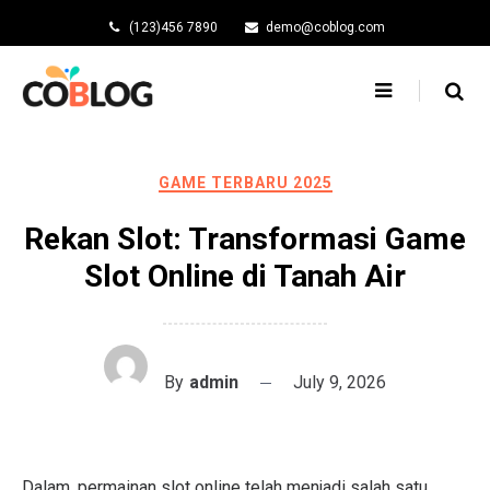
Skip
(123)456 7890
demo@coblog.com
to
content
GAME TERBARU 2025
Rekan Slot: Transformasi Game
Slot Online di Tanah Air
By
admin
July 9, 2026
Dalam, permainan slot online telah menjadi salah satu