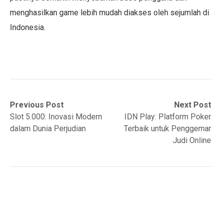
menghasilkan game lebih mudah diakses oleh sejumlah di
Indonesia.
Post
Previous
Next
Previous Post
Next Post
post:
post:
Slot 5.000: Inovasi Modern
IDN Play: Platform Poker
navigation
dalam Dunia Perjudian
Terbaik untuk Penggemar
Judi Online