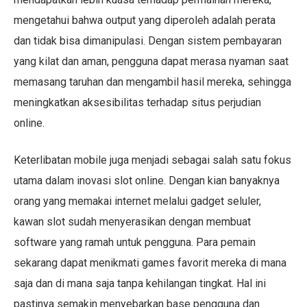
mengetahui bahwa output yang diperoleh adalah perata
dan tidak bisa dimanipulasi. Dengan sistem pembayaran
yang kilat dan aman, pengguna dapat merasa nyaman saat
memasang taruhan dan mengambil hasil mereka, sehingga
meningkatkan aksesibilitas terhadap situs perjudian
online.
Keterlibatan mobile juga menjadi sebagai salah satu fokus
utama dalam inovasi slot online. Dengan kian banyaknya
orang yang memakai internet melalui gadget seluler,
kawan slot sudah menyerasikan dengan membuat
software yang ramah untuk pengguna. Para pemain
sekarang dapat menikmati games favorit mereka di mana
saja dan di mana saja tanpa kehilangan tingkat. Hal ini
pastinya semakin menyebarkan base pengguna dan