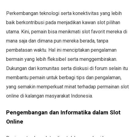
Perkembangan teknologi serta konektivitas yang lebih
baik berkontribusi pada menjadikan kawan slot pilihan
utama. Kini, pemain bisa menikmati slot favorit mereka di
mana saja dan dimana pun mereka berada, tanpa
pembatasan waktu. Hal ini menciptakan pengalaman
bermain yang lebih fleksibel serta menggembirakan.
Dukungan dari komunitas serta diskusi di forum selain itu
membantu pemain untuk berbagi tips dan pengalaman,
yang semakin memperkuat minat terhadap permainan slot
online di kalangan masyarakat Indonesia.
Pengembangan dan Informatika dalam Slot
Online