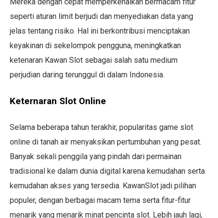
Mereka dengan cepat memperkenalkan bermacam fitur
seperti aturan limit berjudi dan menyediakan data yang
jelas tentang risiko. Hal ini berkontribusi menciptakan
keyakinan di sekelompok pengguna, meningkatkan
ketenaran Kawan Slot sebagai salah satu medium
perjudian daring terunggul di dalam Indonesia.
Keternaran Slot Online
Selama beberapa tahun terakhir, popularitas game slot
online di tanah air menyaksikan pertumbuhan yang pesat.
Banyak sekali penggila yang pindah dari permainan
tradisional ke dalam dunia digital karena kemudahan serta
kemudahan akses yang tersedia. KawanSlot jadi pilihan
populer, dengan berbagai macam tema serta fitur-fitur
menarik yang menarik minat pencinta slot. Lebih jauh lagi,