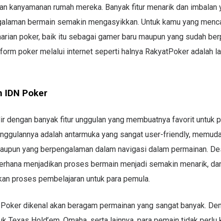
an kanyamanan rumah mereka. Banyak fitur menarik dan imbalan 
alaman bermain semakin mengasyikkan. Untuk kamu yang menca
arian poker, baik itu sebagai gamer baru maupun yang sudah be
tform poker melalui internet seperti halnya RakyatPoker adalah 
 IDN Poker
r dengan banyak fitur unggulan yang membuatnya favorit untuk p
unggulannya adalah antarmuka yang sangat user-friendly, memud
aupun yang berpengalaman dalam navigasi dalam permainan. De
erhana menjadikan proses bermain menjadi semakin menarik, da
n proses pembelajaran untuk para pemula.
DN Poker dikenal akan beragam permainan yang sangat banyak. De
uk Texas Hold’em, Omaha, serta lainnya, para pemain tidak perlu