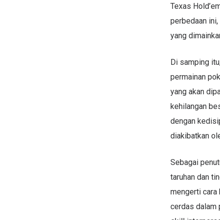
Texas Hold’em
perbedaan ini
yang dimainka
Di samping itu
permainan poke
yang akan dip
kehilangan be
dengan kedisip
diakibatkan o
Sebagai penut
taruhan dan ti
mengerti cara 
cerdas dalam p