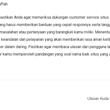
affah.
 pastikan Anda agar memeriksa dukungan customer service situs i
yang harus memberikan bantuan yang cepat responnya serta tang
masalahan atau pertanyaan yang barangkali kamu miliki. Menentu
t keandalan dan pelayanan yang akan memberikan rasa aman keti
er dalam daring. Pastikan agar membaca ulasan dari pengguna l
ar kamu memperoleh pandangan yang soal nama baik situs yang 
Ulasan Kuda 