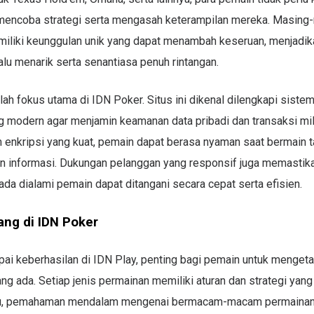
 mencoba strategi serta mengasah keterampilan mereka. Masing
iliki keunggulan unik yang dapat menambah keseruan, menjadik
lu menarik serta senantiasa penuh rintangan.
h fokus utama di IDN Poker. Situs ini dikenal dilengkapi siste
 modern agar menjamin keamanan data pribadi dan transaksi mil
m enkripsi yang kuat, pemain dapat berasa nyaman saat bermain
n informasi. Dukungan pelanggan yang responsif juga memastika
da dialami pemain dapat ditangani secara cepat serta efisien.
ang di IDN Poker
ai keberhasilan di IDN Play, penting bagi pemain untuk mengeta
g ada. Setiap jenis permainan memiliki aturan dan strategi yang
itu, pemahaman mendalam mengenai bermacam-macam permainan