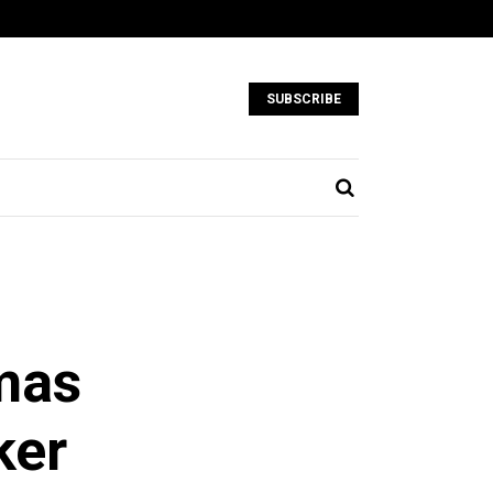
SUBSCRIBE
mas
ker