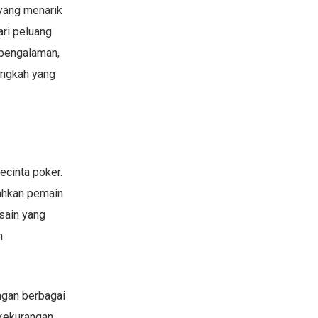
yang menarik
ri peluang
rpengalaman,
langkah yang
ecinta poker.
ahkan pemain
sain yang
n
ngan berbagai
 kekurangan