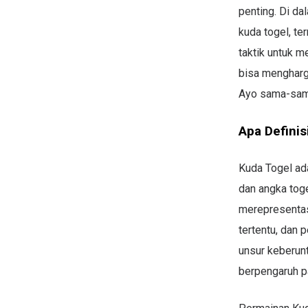
penting. Di d
kuda togel, t
taktik untuk 
bisa mengharga
Ayo sama-sama 
Apa Definis
Kuda Togel ada
dan angka toge
merepresentas
tertentu, dan
unsur keberun
berpengaruh pa