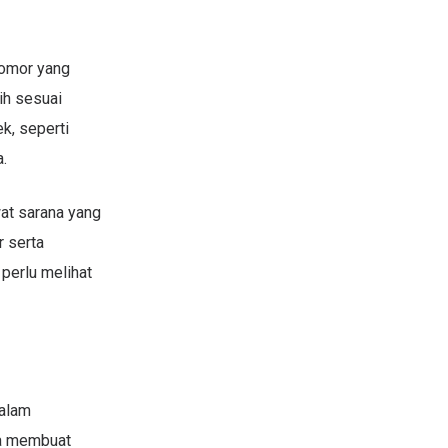
nomor yang
ih sesuai
k, seperti
.
at sarana yang
r serta
 perlu melihat
dalam
ta membuat