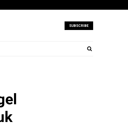
SUBSCRIBE
gel
uk