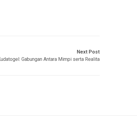
Next Post
udatogel: Gabungan Antara Mimpi serta Realita