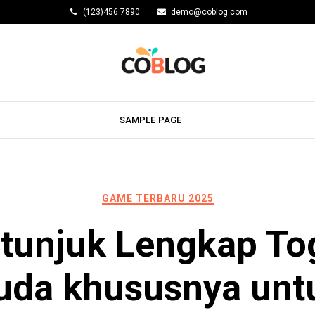
(123)456 7890
demo@coblog.com
SAMPLE PAGE
GAME TERBARU 2025
tunjuk Lengkap To
uda khususnya unt