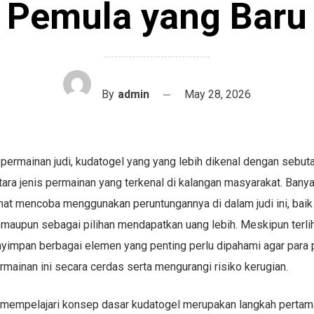
Pemula yang Baru
By
admin
May 28, 2026
permainan judi, kudatogel yang yang lebih dikenal dengan sebut
antara jenis permainan yang terkenal di kalangan masyarakat. Bany
inat mencoba menggunakan peruntungannya di dalam judi ini, bai
 maupun sebagai pilihan mendapatkan uang lebih. Meskipun terli
yimpan berbagai elemen yang penting perlu dipahami agar para 
ainan ini secara cerdas serta mengurangi risiko kerugian.
 mempelajari konsep dasar kudatogel merupakan langkah pertam