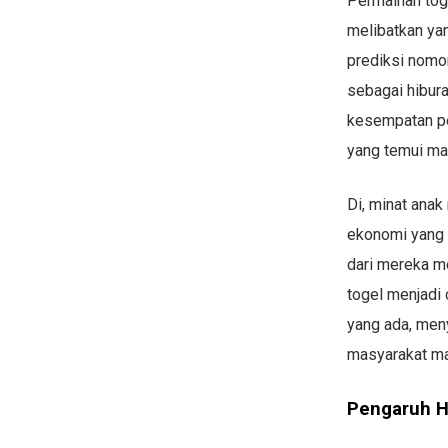
Permainan toge
melibatkan yan
prediksi nomor
sebagai hibur
kesempatan pe
yang temui mas
Di, minat anak
ekonomi yang 
dari mereka me
togel menjadi
yang ada, meny
masyarakat ma
Pengaruh H