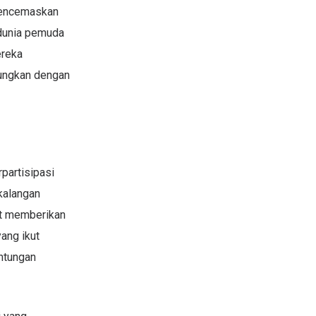
 mencemaskan
i dunia pemuda
ereka
ungkan dengan
partisipasi
kalangan
at memberikan
ang ikut
ntungan