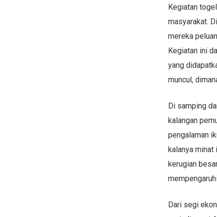
Kegiatan toge
masyarakat. D
mereka peluang
Kegiatan ini 
yang didapatka
muncul, diman
Di samping dam
kalangan pemu
pengalaman iku
kalanya minat
kerugian besar
mempengaruhi 
Dari segi ekon