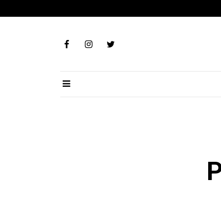
Skip
to
content
P