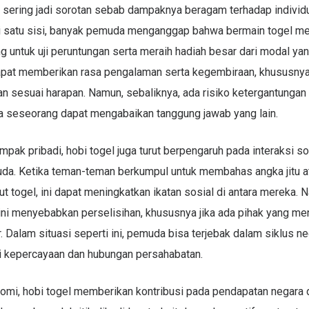
l sering jadi sorotan sebab dampaknya beragam terhadap individ
i satu sisi, banyak pemuda menganggap bahwa bermain togel m
 untuk uji peruntungan serta meraih hadiah besar dari modal yang 
dapat memberikan rasa pengalaman serta kegembiraan, khususnya 
n sesuai harapan. Namun, sebaliknya, ada risiko ketergantungan
a seseorang dapat mengabaikan tanggung jawab yang lain.
pak pribadi, hobi togel juga turut berpengaruh pada interaksi so
da. Ketika teman-teman berkumpul untuk membahas angka jitu a
t togel, ini dapat meningkatkan ikatan sosial di antara mereka. 
 ini menyebabkan perselisihan, khususnya jika ada pihak yang m
. Dalam situasi seperti ini, pemuda bisa terjebak dalam siklus ne
kepercayaan dan hubungan persahabatan.
omi, hobi togel memberikan kontribusi pada pendapatan negara d