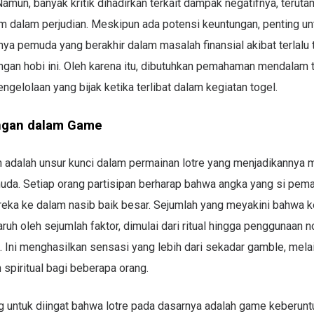
 Namun, banyak kritik dihadirkan terkait dampak negatifnya, teruta
m dalam perjudian. Meskipun ada potensi keuntungan, penting u
a pemuda yang berakhir dalam masalah finansial akibat terlalu t
gan hobi ini. Oleh karena itu, dibutuhkan pemahaman mendalam 
ngelolaan yang bijak ketika terlibat dalam kegiatan togel.
ngan dalam Game
 adalah unsur kunci dalam permainan lotre yang menjadikannya m
da. Setiap orang partisipan berharap bahwa angka yang si pemai
a ke dalam nasib baik besar. Sejumlah yang meyakini bahwa 
ruh oleh sejumlah faktor, dimulai dari ritual hingga penggunaan 
s. Ini menghasilkan sensasi yang lebih dari sekadar gamble, mel
spiritual bagi beberapa orang.
g untuk diingat bahwa lotre pada dasarnya adalah game keberunt