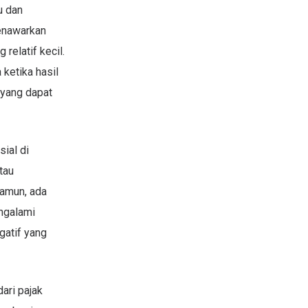
u dan
enawarkan
relatif kecil.
ketika hasil
 yang dapat
sial di
tau
Namun, ada
engalami
gatif yang
ari pajak