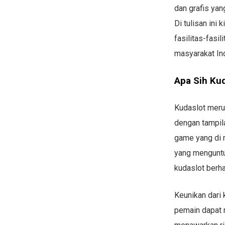
dan grafis yan
Di tulisan ini
fasilitas-fasi
masyarakat In
Apa Sih Ku
Kudaslot meru
dengan tampil
game yang di 
yang menguntu
kudaslot berha
Keunikan dari 
pemain dapat m