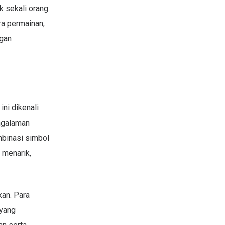
 sekali orang.
ra permainan,
ngan
ni dikenali
ngalaman
binasi simbol
 menarik,
kan. Para
 yang