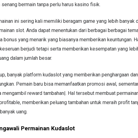
n senang bermain tanpa perlu harus kasino fisik.
rmainan ini sering kali memiliki beragam game yang lebih banyak
mainan slot. Anda dapat menentukan dari berbagai berbagai tema,
a bonus yang menarik yang biasanya memberikan keuntungan. Hal
keseruan berjudi tetapi serta memberikan kesempatan yang lebih
ang dalam jumlah besar.
up, banyak platform kudaslot yang memberikan penghargaan da
ngkan. Pemain baru bisa memanfaatkan promosi awal, sementa
 mengambil reward tambahan|. Hal tersebut membuat permaina
profitable, memberikan peluang tambahan untuk meraih profit tan
banyak uang.
gawali Permainan Kudaslot