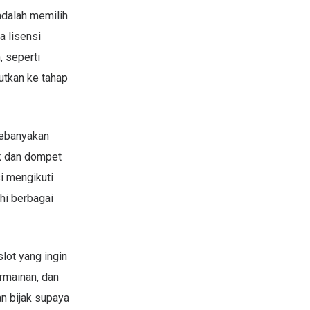
adalah memilih
a lisensi
, seperti
jutkan ke tahap
Kebanyakan
k dan dompet
i mengikuti
ahi berbagai
lot yang ingin
rmainan, dan
n bijak supaya