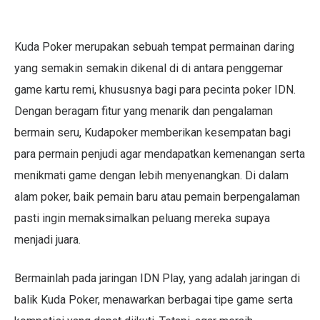
Kuda Poker merupakan sebuah tempat permainan daring
yang semakin semakin dikenal di di antara penggemar
game kartu remi, khususnya bagi para pecinta poker IDN.
Dengan beragam fitur yang menarik dan pengalaman
bermain seru, Kudapoker memberikan kesempatan bagi
para permain penjudi agar mendapatkan kemenangan serta
menikmati game dengan lebih menyenangkan. Di dalam
alam poker, baik pemain baru atau pemain berpengalaman
pasti ingin memaksimalkan peluang mereka supaya
menjadi juara.
Bermainlah pada jaringan IDN Play, yang adalah jaringan di
balik Kuda Poker, menawarkan berbagai tipe game serta