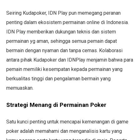
Seiring Kudapoker, IDN Play pun memegang peranan
penting dalam ekosistem permainan online di Indonesia.
IDN Play memberikan dukungan teknis dan sistem
permainan yg aman, sehingga semua pemain dapat
bermain dengan nyaman dan tanpa cemas. Kolaborasi
antara pihak Kudapoker dan IDNPlay menjamin bahwa para
pemain memiliki kesempatan kepada permainan yang
berkualitas tinggi dan pengalaman bermain yang
memuaskan.
Strategi Menang di Permainan Poker
Satu kunci penting untuk mencapai kemenangan di game
poker adalah memahami dan menganalisis kartu yang