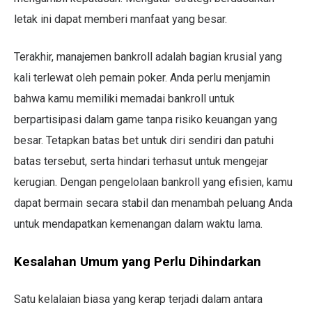
letak ini dapat memberi manfaat yang besar.
Terakhir, manajemen bankroll adalah bagian krusial yang
kali terlewat oleh pemain poker. Anda perlu menjamin
bahwa kamu memiliki memadai bankroll untuk
berpartisipasi dalam game tanpa risiko keuangan yang
besar. Tetapkan batas bet untuk diri sendiri dan patuhi
batas tersebut, serta hindari terhasut untuk mengejar
kerugian. Dengan pengelolaan bankroll yang efisien, kamu
dapat bermain secara stabil dan menambah peluang Anda
untuk mendapatkan kemenangan dalam waktu lama.
Kesalahan Umum yang Perlu Dihindarkan
Satu kelalaian biasa yang kerap terjadi dalam antara