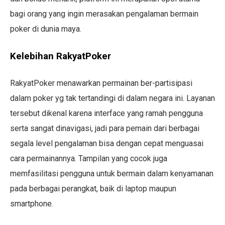
bagi orang yang ingin merasakan pengalaman bermain
poker di dunia maya.
Kelebihan RakyatPoker
RakyatPoker menawarkan permainan ber-partisipasi
dalam poker yg tak tertandingi di dalam negara ini. Layanan
tersebut dikenal karena interface yang ramah pengguna
serta sangat dinavigasi, jadi para pemain dari berbagai
segala level pengalaman bisa dengan cepat menguasai
cara permainannya. Tampilan yang cocok juga
memfasilitasi pengguna untuk bermain dalam kenyamanan
pada berbagai perangkat, baik di laptop maupun
smartphone.