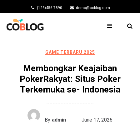
Skip
(123)456 7890
demo@coblog.com
to
content
GAME TERBARU 2025
Membongkar Keajaiban
PokerRakyat: Situs Poker
Terkemuka se- Indonesia
By
admin
June 17, 2026