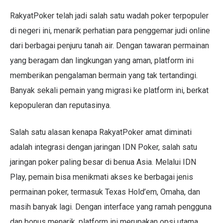
RakyatPoker telah jadi salah satu wadah poker terpopuler
di negeri ini, menarik perhatian para penggemar judi online
dari berbagai penjuru tanah air. Dengan tawaran permainan
yang beragam dan lingkungan yang aman, platform ini
memberikan pengalaman bermain yang tak tertandingi.
Banyak sekali pemain yang migrasi ke platform ini, berkat
kepopuleran dan reputasinya.
Salah satu alasan kenapa RakyatPoker amat diminati
adalah integrasi dengan jaringan IDN Poker, salah satu
jaringan poker paling besar di benua Asia. Melalui IDN
Play, pemain bisa menikmati akses ke berbagai jenis
permainan poker, termasuk Texas Hold’em, Omaha, dan
masih banyak lagi. Dengan interface yang ramah pengguna
dan bonus menarik, platform ini merupakan opsi utama