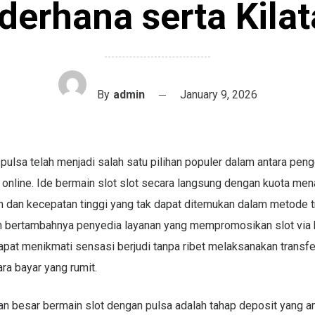
derhana serta Kilat
By
admin
January 9, 2026
pulsa telah menjadi salah satu pilihan populer dalam antara pe
 online. Ide bermain slot slot secara langsung dengan kuota me
dan kecepatan tinggi yang tak dapat ditemukan dalam metode tra
n bertambahnya penyedia layanan yang mempromosikan slot via ku
pat menikmati sensasi berjudi tanpa ribet melaksanakan transfe
ra bayar yang rumit.
an besar bermain slot dengan pulsa adalah tahap deposit yang a