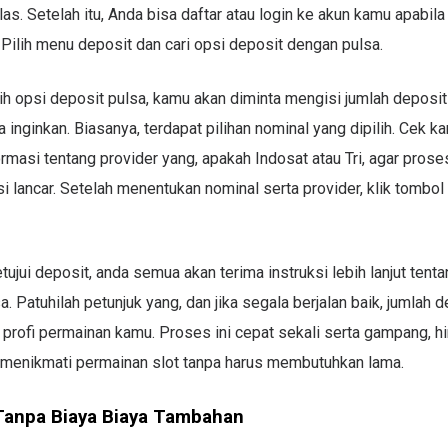
elas. Setelah itu, Anda bisa daftar atau login ke akun kamu apabil
 Pilih menu deposit dan cari opsi deposit dengan pulsa.
ih opsi deposit pulsa, kamu akan diminta mengisi jumlah deposit
a inginkan. Biasanya, terdapat pilihan nominal yang dipilih. Cek k
masi tentang provider yang, apakah Indosat atau Tri, agar prose
i lancar. Setelah menentukan nominal serta provider, klik tombol
ujui deposit, anda semua akan terima instruksi lebih lanjut tent
a. Patuhilah petunjuk yang, dan jika segala berjalan baik, jumlah 
 profi permainan kamu. Proses ini cepat sekali serta gampang, 
 menikmati permainan slot tanpa harus membutuhkan lama.
 Tanpa Biaya Biaya Tambahan