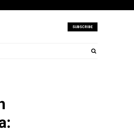
SUBSCRIBE
n
a: