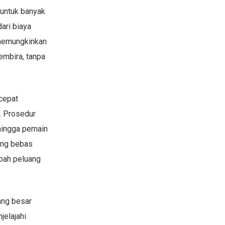
 untuk banyak
ari biaya
 memungkinkan
mbira, tanpa
cepat
. Prosedur
hingga pemain
yang bebas
bah peluang
ang besar
jelajahi