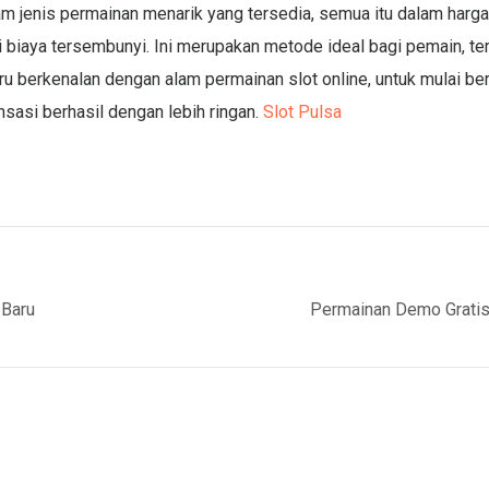
m jenis permainan menarik yang tersedia, semua itu dalam harga
 biaya tersembunyi. Ini merupakan metode ideal bagi pemain, te
u berkenalan dengan alam permainan slot online, untuk mulai be
sasi berhasil dengan lebih ringan.
Slot Pulsa
 Baru
Permainan Demo Gratis