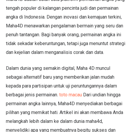
tengah populer di kalangan pencinta judi dan permainan
angka di Indonesia. Dengan inovasi dan kemajuan terkini,
Maha4D menawarkan pengalaman bermain yang seru dan
penuh tantangan. Bagi banyak orang, permainan angka ini
tidak sekadar keberuntungan, tetapi juga menuntut strategi
dan kejelian dalam menganalisis corak dan data.
Dalam dunia yang semakin digital, Maha 4D muncul
sebagai alternatif baru yang memberikan jalan mudah
kepada para partisipan untuk uji peruntungannya dalam
berbagai jenis permainan.
toto macau
Dari undian hingga
permainan angka lainnya, Maha4D menyediakan berbagai
pilihan yang memikat hati. Artikel ini akan membawa Anda
melangkah lebih dalam ke dalam dunia maha4d,
menyelidiki apa yang membuatnya begitu sukses dan