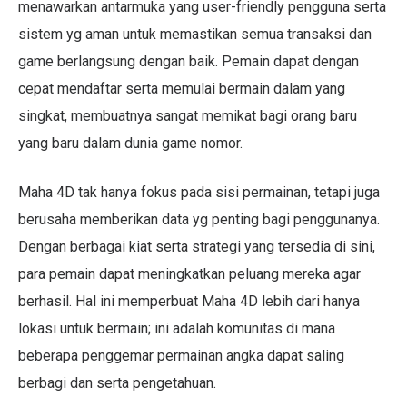
menawarkan antarmuka yang user-friendly pengguna serta
sistem yg aman untuk memastikan semua transaksi dan
game berlangsung dengan baik. Pemain dapat dengan
cepat mendaftar serta memulai bermain dalam yang
singkat, membuatnya sangat memikat bagi orang baru
yang baru dalam dunia game nomor.
Maha 4D tak hanya fokus pada sisi permainan, tetapi juga
berusaha memberikan data yg penting bagi penggunanya.
Dengan berbagai kiat serta strategi yang tersedia di sini,
para pemain dapat meningkatkan peluang mereka agar
berhasil. Hal ini memperbuat Maha 4D lebih dari hanya
lokasi untuk bermain; ini adalah komunitas di mana
beberapa penggemar permainan angka dapat saling
berbagi dan serta pengetahuan.