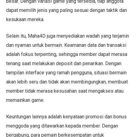
besar. Dengan variasi game yang tersedia, tiap anggota
dapat memilih jenis yang paling sesuai dengan taktik dan
kesukaan mereka.
Selain itu, Maha4D juga menyediakan wadah yang terjamin
dan nyaman untuk bermain. Keamanan data dan transaksi
adalah fokus terpenting, sehingga member dapat merasa
tenang saat melakukan deposit dan penarikan. Dengan
tampilan interface yang ramah pengguna, situasi bermain
akan lebih seru dan tidak akan membingungkan, membuat
member tidak merasa kesusahan saat mengakses atau
memainkan game.
Keuntungan lainnya adalah kenyataan promosi dan bonus
menggoda yang ditawarkan kepada member. Dengan
bergabung, para pemain berkesempatan untuk