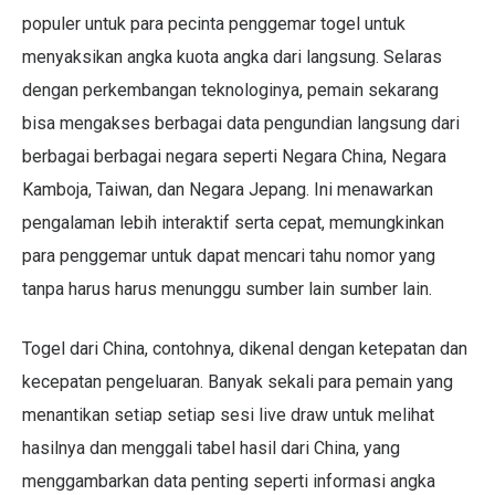
populer untuk para pecinta penggemar togel untuk
menyaksikan angka kuota angka dari langsung. Selaras
dengan perkembangan teknologinya, pemain sekarang
bisa mengakses berbagai data pengundian langsung dari
berbagai berbagai negara seperti Negara China, Negara
Kamboja, Taiwan, dan Negara Jepang. Ini menawarkan
pengalaman lebih interaktif serta cepat, memungkinkan
para penggemar untuk dapat mencari tahu nomor yang
tanpa harus harus menunggu sumber lain sumber lain.
Togel dari China, contohnya, dikenal dengan ketepatan dan
kecepatan pengeluaran. Banyak sekali para pemain yang
menantikan setiap setiap sesi live draw untuk melihat
hasilnya dan menggali tabel hasil dari China, yang
menggambarkan data penting seperti informasi angka