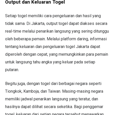
Output dan Keluaran Togel
Setiap togel memiliki cara pengeluaran dan hasil yang
tidak sama. Di Jakarta, output togel dapat diakses secara
real-time melalui penarikan langsung yang sering ditunggu
oleh beberapa pemain. Melalui platform daring, informasi
tentang keluaran dan pengeluaran togel Jakarta dapat
diperoleh dengan cepat, yang memungkinkan para pemain
untuk langsung tahu angka yang keluar pada setiap
putaran.
Begitu juga, dengan togel dari berbagai negara seperti
Tiongkok, Kamboja, dan Taiwan. Masing-masing negara
memiliki jadwal penarikan langsung yang teratur, dan
hasilnya dapat dilihat secara seketika. Bagi penggemar
togel, keluaran dari setiap negara tersebut menawarkan