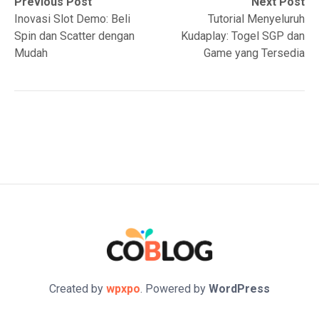
Post
Previous
Next
Previous Post
Next Post
post:
post:
Inovasi Slot Demo: Beli
Tutorial Menyeluruh
navigation
Spin dan Scatter dengan
Kudaplay: Togel SGP dan
Mudah
Game yang Tersedia
Created by
wpxpo
. Powered by
WordPress