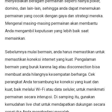
menyediakan beragam permainan seperti halnya poker,
domino, dan lain-lain, sehingga anda dapat menemukan
permainan yang cocok dengan gaya dan strategi mereka.
Mengenal masing-masing permainan akan membantu
Anda mengambil keputusan yang lebih baik saat
memainkan.
Sebelumnya mulai bermain, anda harus memastikan untuk
memastikan koneksi internet yang kuat. Pengalaman
bermain yang buruk karena lag atau disconnection bisa
membuat anda hilangnya kesempatan berharga. Cek
perangkat Anda tersambung ke koneksi yang kuat dan
kuat, baik melalui Wi-Fi atau data seluler, untuk menikmati
permainan secara interupsi. Di samping itu, gunakan
kemudahan live chat untuk mendapatkan dukungan secara
cepat jika Anda menghadapi masalah.