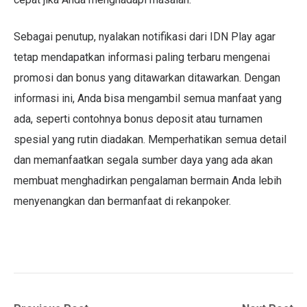
Sebagai penutup, nyalakan notifikasi dari IDN Play agar
tetap mendapatkan informasi paling terbaru mengenai
promosi dan bonus yang ditawarkan ditawarkan. Dengan
informasi ini, Anda bisa mengambil semua manfaat yang
ada, seperti contohnya bonus deposit atau turnamen
spesial yang rutin diadakan. Memperhatikan semua detail
dan memanfaatkan segala sumber daya yang ada akan
membuat menghadirkan pengalaman bermain Anda lebih
menyenangkan dan bermanfaat di rekanpoker.