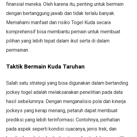
finansial mereka. Oleh karena itu, penting untuk bermain
dengan bertanggung jawab dan tidak terlalu banyak.
Memahami manfaat dan risiko Togel Kuda secara
komprehensif bisa membantu pemain untuk membuat
pilihan yang lebih tepat dalam ikut serta di dalam
permainan.
Taktik Bermain Kuda Taruhan
Salah satu strategi yang bisa digunakan dalam bertanding
jockey togel adalah melaksanakan penelitian pada data
hasil sebelumnya. Dengan menganalisis pola dan kinerja
jockeys yang kerap menang, petaruh dapat membuat
prediksi yang lebih terinformasi. Contohnya, perhatian
pada aspek seperti kondisi cuacanya, jenis trek, dan