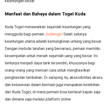
keuntungan besar.
Manfaat dan Bahaya dalam Togel Kuda
Kuda Togel menawarkan sejumlah keuntungan yang
menggoda bagi pemain.
kudatogel
Salah satunya
keuntungan utama adalah kemungkinan untung yang besar.
Dengan metode taruhan yang bervariasi, pemain memiliki
kesempatan untuk meraih sejumlah uang yang besar. Ini
tentunya menjadi daya tarik tersendiri, khususnya bagi
orang-orang yang mencari cara untuk menghasilkan
penghasilan tambahan. Di samping itu, aksesibilitas akses
dan keluwesan dalam bermain juga merupakan kelebihan
dari Kuda Togel, di mana pemain bisa bertaruh kapan saja
dan dimana saja melalui platform online.