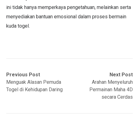
ini tidak hanya memperkaya pengetahuan, melainkan serta
menyediakan bantuan emosional dalam proses bermain
kuda togel.
Post
Previous
Next
Previous Post
Next Post
post:
post:
Menguak Alasan Pemuda
Arahan Menyeluruh
navigation
Togel di Kehidupan Daring
Permainan Maha 4D
secara Cerdas