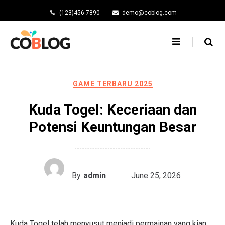
Skip
(123)456 7890
demo@coblog.com
to
content
GAME TERBARU 2025
Kuda Togel: Keceriaan dan
Potensi Keuntungan Besar
By
admin
June 25, 2026
Kuda Togel telah menyusut menjadi permainan yang kian