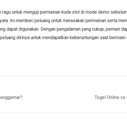
gan ragu untuk menguji permainan kuda slot di mode demo sebelum
yata. Ini memberi peluang untuk merasakan permainan serta meng
yang dapat digunakan. Dengan pengalaman yang cukup, pemain da
peluang dirinya untuk mendapatkan keberuntungan saat bermain
 Penggemar?
Togel Online vs