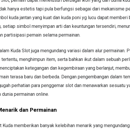
Slot, pemain dapat menelusuri berbagai ikon yang dari dunia kud
tidak hanya estetis tapi pula berfungsi sebagai dari mekanisme p
bol kuda jantan yang kuat dan kuda poni yg lucu dapat memberi 
u, setiap simbol menyimpan arti dan keuntungan tersendiri, menu
an partisipasi pemain selama permainan.
dalam Kuda Slot juga mengundang variasi dalam alur permainan. 
i tertentu, menghimpun item, serta bahkan ikut dalam sebuah pe
ni menciptakan ketegangan dan kegembiraan yang berlanjut, membu
main terasa baru dan berbeda. Dengan pengembangan dalam tem
gah perhatian para penggemar slot dan menawarkan sesuatu y
 dunia permainan online.
Menarik dan Permainan
t Kuda memberikan banyak kelebihan menarik yang mengundang 