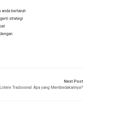
 anda bertaruh
erti strategi
pat
 dengan
Next Post
 Lotere Tradisional: Apa yang Membedakannya?