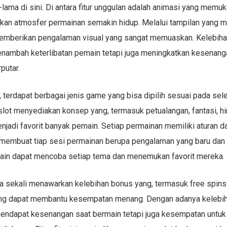
lama di sini. Di antara fitur unggulan adalah animasi yang memu
kan atmosfer permainan semakin hidup. Melalui tampilan yang me
memberikan pengalaman visual yang sangat memuaskan. Kelebihan 
enambah keterlibatan pemain tetapi juga meningkatkan kesenang
putar.
, terdapat berbagai jenis game yang bisa dipilih sesuai pada sele
lot menyediakan konsep yang, termasuk petualangan, fantasi, hi
jadi favorit banyak pemain. Setiap permainan memiliki aturan d
membuat tiap sesi permainan berupa pengalaman yang baru dan 
in dapat mencoba setiap tema dan menemukan favorit mereka.
a sekali menawarkan kelebihan bonus yang, termasuk free spins
g dapat membantu kesempatan menang. Dengan adanya kelebiha
endapat kesenangan saat bermain tetapi juga kesempatan untu