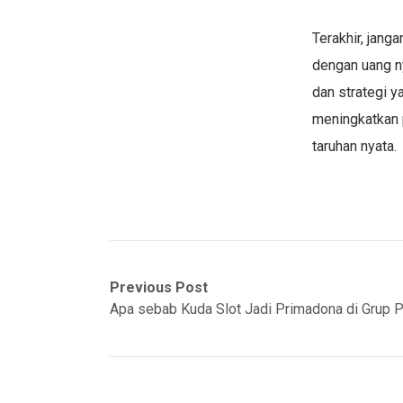
Terakhir, jan
dengan uang n
dan strategi 
meningkatkan 
taruhan nyata.
Post
Previous
Next
Previous Post
post:
post:
Apa sebab Kuda Slot Jadi Primadona di Grup
navigation