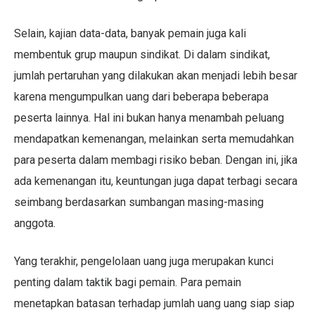
Selain, kajian data-data, banyak pemain juga kali
membentuk grup maupun sindikat. Di dalam sindikat,
jumlah pertaruhan yang dilakukan akan menjadi lebih besar
karena mengumpulkan uang dari beberapa beberapa
peserta lainnya. Hal ini bukan hanya menambah peluang
mendapatkan kemenangan, melainkan serta memudahkan
para peserta dalam membagi risiko beban. Dengan ini, jika
ada kemenangan itu, keuntungan juga dapat terbagi secara
seimbang berdasarkan sumbangan masing-masing
anggota.
Yang terakhir, pengelolaan uang juga merupakan kunci
penting dalam taktik bagi pemain. Para pemain
menetapkan batasan terhadap jumlah uang uang siap siap