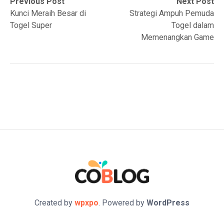
Post
Previous
Next
Previous Post
Next Post
post:
post:
Kunci Meraih Besar di
Strategi Ampuh Pemuda
navigation
Togel Super
Togel dalam
Memenangkan Game
Created by
wpxpo
. Powered by
WordPress