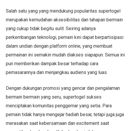
Salah satu yang yang mendukung popularitas supertogel
merupakan kemudahan aksesibilitas dan tahapan bermain
yang cukup tidak begitu sulit. Seiring adanya
perkembangan teknologi, pemain kini dapat berpartisipasi
dalam undian dengan platform online, yang membuat
permainan ini semakin mudah diakses siapapun. Semua ini
pun memberikan dampak besar terhadap cara
pemasarannya dan menjangkau audiens yang luas.
Dengan dukungan promosi yang gencar dan pengalaman
bermain bermain yang seru, supertogel sukses
menciptakan komunitas penggemar yang setia. Para
pemain tidak hanya mengejar hadiah besar, tetapi juga juga
merasakan saat kebersamaan dan excitement saat