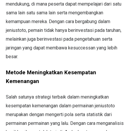
mendukung, di mana peserta dapat mempelajari dari satu
sama lain satu sama lain serta mengembangkan
kemampuan mereka. Dengan cara bergabung dalam
jeniustoto, pemain tidak hanya berinvestasi pada taruhan,
melainkan juga berinvestasi pada pengetahuan serta
jaringan yang dapat membawa kesuccessan yang lebih
besar.
Metode Meningkatkan Kesempatan
Kemenangan
Salah satunya strategi terbaik dalam meningkatkan
kesempatan kemenangan dalam permainan jeniustoto
merupakan dengan mengerti pola serta statistik dari
permainan permainan yang lalu. Dengan cara menganalisis