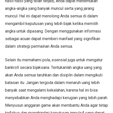
hasil-hasil yang telah terjadi, Anda dapat menemukan
angka-angka yang banyak muncul serta yang jarang
muncul. Hal ini dapat menolong Anda semua di dalam
mengambil keputusan yang lebih bijak ketika memilih
angka untuk dipasang. Dengan menggunakan informasi
sebagai acuan dapat memberi manfaat yang signifikan
dalam strategi permainan Anda semua.
Selain itu memahami pola, esensial juga untuk mengatur
bankroll secara bijaksana. Tentukanlah angka uang yang
akan Anda semua taruhkan dan disiplin dalam mengikuti
batasan itu. Jangan tergoda dalam menaruh uang lebih
banyak saat mengalami kekalahan, karena hal ini bisa
menyebabkan Anda menghadapi kerugian yang lebih parah.
Menyusun anggaran game akan membantu Anda agar tetap
terfokus dan menghindari keputusan impulsif yang dapat