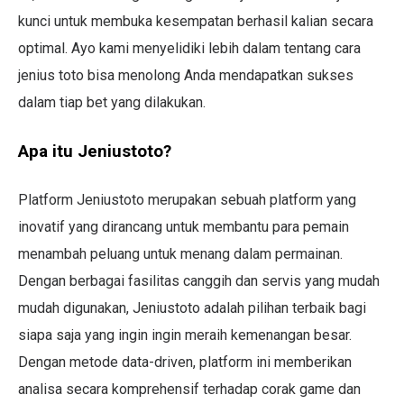
kunci untuk membuka kesempatan berhasil kalian secara
optimal. Ayo kami menyelidiki lebih dalam tentang cara
jenius toto bisa menolong Anda mendapatkan sukses
dalam tiap bet yang dilakukan.
Apa itu Jeniustoto?
Platform Jeniustoto merupakan sebuah platform yang
inovatif yang dirancang untuk membantu para pemain
menambah peluang untuk menang dalam permainan.
Dengan berbagai fasilitas canggih dan servis yang mudah
mudah digunakan, Jeniustoto adalah pilihan terbaik bagi
siapa saja yang ingin ingin meraih kemenangan besar.
Dengan metode data-driven, platform ini memberikan
analisa secara komprehensif terhadap corak game dan