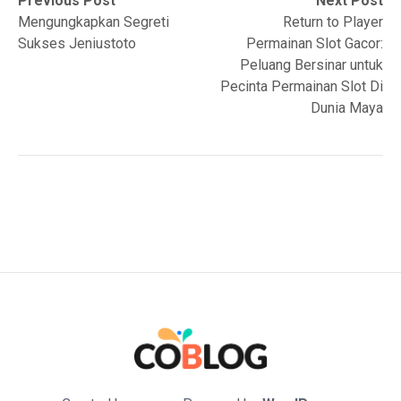
Post
Previous Post
Next Post
post:
post:
Mengungkapkan Segreti
Return to Player
navigation
Sukses Jeniustoto
Permainan Slot Gacor:
Peluang Bersinar untuk
Pecinta Permainan Slot Di
Dunia Maya