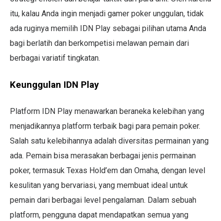
itu, kalau Anda ingin menjadi gamer poker unggulan, tidak
ada ruginya memilih IDN Play sebagai pilihan utama Anda
bagi berlatih dan berkompetisi melawan pemain dari
berbagai variatif tingkatan.
Keunggulan IDN Play
Platform IDN Play menawarkan beraneka kelebihan yang
menjadikannya platform terbaik bagi para pemain poker.
Salah satu kelebihannya adalah diversitas permainan yang
ada. Pemain bisa merasakan berbagai jenis permainan
poker, termasuk Texas Hold’em dan Omaha, dengan level
kesulitan yang bervariasi, yang membuat ideal untuk
pemain dari berbagai level pengalaman. Dalam sebuah
platform, pengguna dapat mendapatkan semua yang