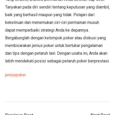
Tanyakan pada diri sendiri tentang keputusan yang diambil,
baik yang berhasil maupun yang tidak. Pelajari dari
kekeliruan dan menemukan ciri-ciri permainan musuh
dapat memperbaiki strategi Anda ke depannya.
Bergabunglah dengan kelompok poker atau diskusi yang
membicarakan jenius poker untuk bertukar pengalaman
dan tips dengan petaruh lain. Dengan usaha ini, Anda akan
lebih mendekati posisi sebagai petaruh poker berprestasi.
jeniuspoker
Previous
Next