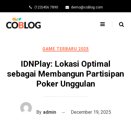
Skip
(123)456 7890
demo@coblog.com
to
content
GAME TERBARU 2025
IDNPlay: Lokasi Optimal
sebagai Membangun Partisipan
Poker Unggulan
By
admin
December 19, 2025