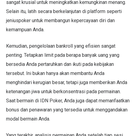
sangat krusial untuk meningkatkan kemungkinan menang.
Selain itu, latih secara berkelanjutan di platform seperti
jeniuspoker untuk membangun kepercayaan diri dan
kemampuan Anda.
Kemudian, pengelolaan bankroll yang efisien sangat
penting. Tetapkan limit pada berapa banyak uang yang
bersedia Anda pertaruhkan dan ikuti pada kebijakan
tersebut. Ini bukan hanya akan membantu Anda
menghindari kerugian besar, tetapi juga memberikan Anda
ketenangan jiwa untuk berkonsentrasi pada permainan.
Saat bermain di IDN Poker, Anda juga dapat memanfaatkan
bonus dan penawaran yang tersedia untuk menggandakan
modal bermain Anda.
Yang terakhir, analisis permainan Anda setelah tiap sesi.