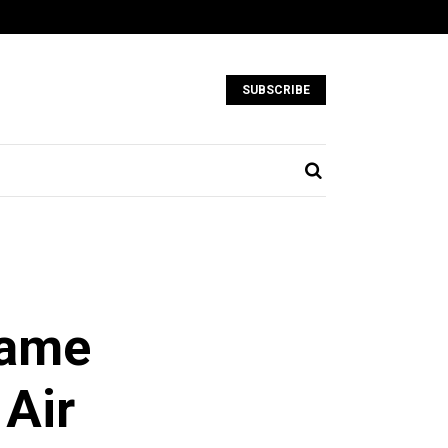
SUBSCRIBE
Game
 Air