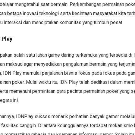
belajar mengetahui saat bermain. Perkembangan permainan poker 
an betapa inovasi teknologi serta kecintaan masyarakat kita ter
tu interaksi dan menciptakan komunitas yang tumbuh pesat.
 Play
pakan salah satu lahan game daring terkemuka yang tersedia di 
an maksud agar menyediakan pengalaman bermain yang terjamin
 IDN Play memulai perjalanan bisnis fokus pada fokus pada gam
ainan poker. Mulai waktu itu, IDN Play telah dedikasi dalam mem
 serta memenuhi permintaan para pecinta permainan poker yang 
egara ini.
anannya, IDNPlay sukses menarik perhatian banyak gamer melalui
i fasilitas canggih. Di antara keunggulannya terdapat mekanism
ng memastikan rahasia dan keamanan informasi gamer. Selain itu,