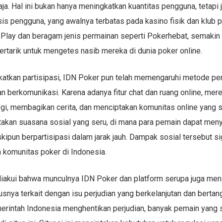
ja. Hal ini bukan hanya meningkatkan kuantitas pengguna, tetapi 
is pengguna, yang awalnya terbatas pada kasino fisik dan klub 
 Play dan beragam jenis permainan seperti Pokerhebat, semakin
tertarik untuk mengetes nasib mereka di dunia poker online.
katkan partisipasi, IDN Poker pun telah memengaruhi metode p
an berkomunikasi. Karena adanya fitur chat dan ruang online, mer
egi, membagikan cerita, dan menciptakan komunitas online yang 
takan suasana sosial yang seru, di mana para pemain dapat meny
ipun berpartisipasi dalam jarak jauh. Dampak sosial tersebut si
komunitas poker di Indonesia.
diakui bahwa munculnya IDN Poker dan platform serupa juga me
snya terkait dengan isu perjudian yang berkelanjutan dan bertan
rintah Indonesia menghentikan perjudian, banyak pemain yang s