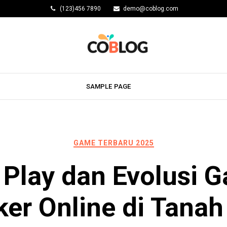
(123)456 7890
demo@coblog.com
SAMPLE PAGE
GAME TERBARU 2025
 Play dan Evolusi 
er Online di Tanah