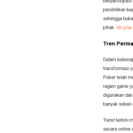
berpartisipasi
pendidikan bag
sehingga buka
pihak.
idn play
Tren Perma
Dalam beberap
transformasi y
Poker telah m
ragam game ya
digunakan dan
banyak sekali
Trend terkini
secara online 