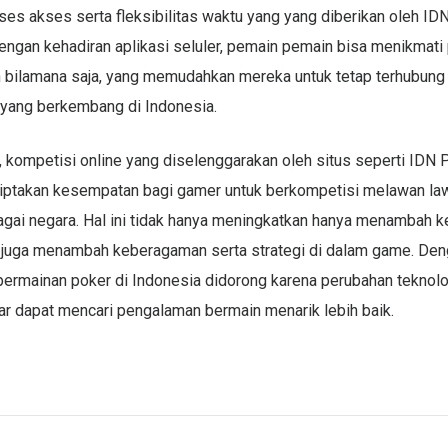
es akses serta fleksibilitas waktu yang yang diberikan oleh ID
engan kehadiran aplikasi seluler, pemain pemain bisa menikmati
n bilamana saja, yang memudahkan mereka untuk tetap terhubun
r yang berkembang di Indonesia.
, kompetisi online yang diselenggarakan oleh situs seperti IDN P
ciptakan kesempatan bagi gamer untuk berkompetisi melawan law
agai negara. Hal ini tidak hanya meningkatkan hanya menambah
i juga menambah keberagaman serta strategi di dalam game. Den
permainan poker di Indonesia didorong karena perubahan teknolo
ar dapat mencari pengalaman bermain menarik lebih baik.