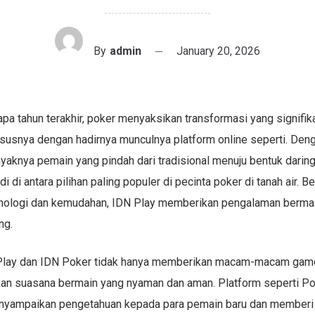
By
admin
January 20, 2026
a tahun terakhir, poker menyaksikan transformasi yang signifik
ususnya dengan hadirnya munculnya platform online seperti. Den
yaknya pemain yang pindah dari tradisional menuju bentuk darin
i di antara pilihan paling populer di pecinta poker di tanah air. Be
nologi dan kemudahan, IDN Play memberikan pengalaman bermai
ng.
Play dan IDN Poker tidak hanya memberikan macam-macam game 
an suasana bermain yang nyaman dan aman. Platform seperti P
yampaikan pengetahuan kepada para pemain baru dan memberi 