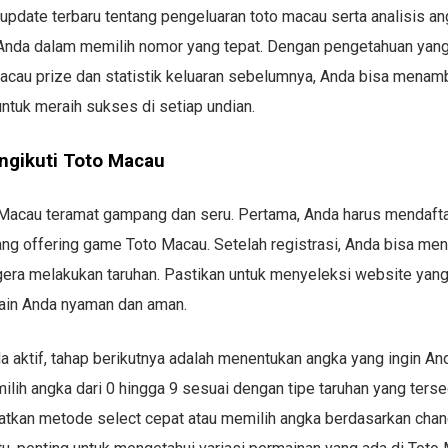
pdate terbaru tentang pengeluaran toto macau serta analisis an
da dalam memilih nomor yang tepat. Dengan pengetahuan yan
macau prize dan statistik keluaran sebelumnya, Anda bisa menam
ntuk meraih sukses di setiap undian.
gikuti Toto Macau
 Macau teramat gampang dan seru. Pertama, Anda harus mendaftar
ang offering game Toto Macau. Setelah registrasi, Anda bisa men
gera melakukan taruhan. Pastikan untuk menyeleksi website yan
ain Anda nyaman dan aman.
da aktif, tahap berikutnya adalah menentukan angka yang ingin An
lih angka dari 0 hingga 9 sesuai dengan tipe taruhan yang terse
tkan metode select cepat atau memilih angka berdasarkan chan