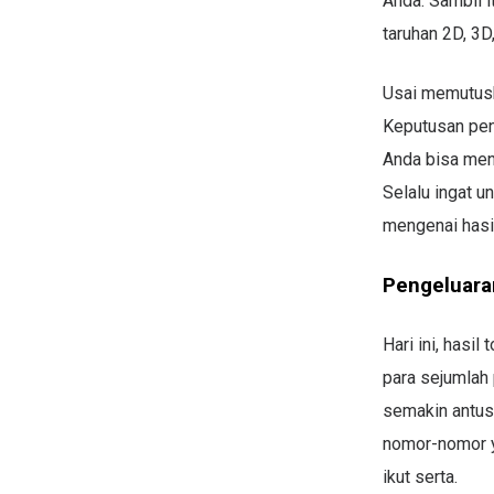
Anda. Sambil i
taruhan 2D, 3D
Usai memutusk
Keputusan peng
Anda bisa men
Selalu ingat 
mengenai hasi
Pengeluara
Hari ini, hasi
para sejumlah 
semakin antus
nomor-nomor y
ikut serta.