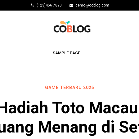
(123)456 7890
demo@coblog.com
SAMPLE PAGE
GAME TERBARU 2025
Hadiah Toto Macau
uang Menang di Se