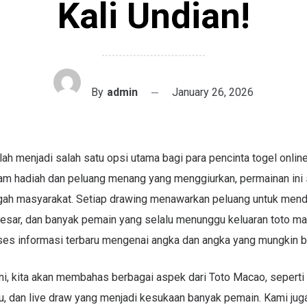
Kali Undian!
By
admin
January 26, 2026
ah menjadi salah satu opsi utama bagi para pencinta togel online
m hadiah dan peluang menang yang menggiurkan, permainan ini
ngah masyarakat. Setiap drawing menawarkan peluang untuk men
sar, dan banyak pemain yang selalu menunggu keluaran toto mac
es informasi terbaru mengenai angka dan angka yang mungkin b
ini, kita akan membahas berbagai aspek dari Toto Macao, seperti
u, dan live draw yang menjadi kesukaan banyak pemain. Kami jug