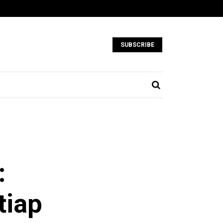
SUBSCRIBE
:
tiap