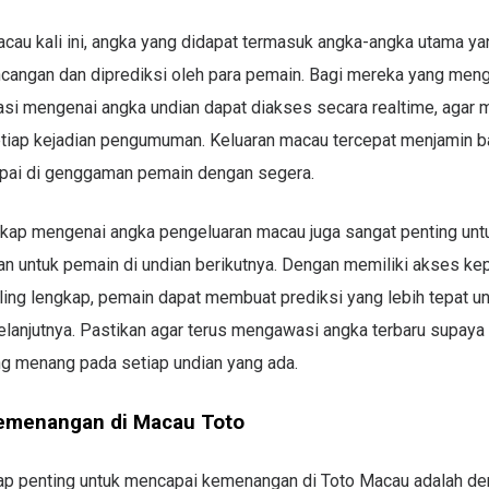
cau kali ini, angka yang didapat termasuk angka-angka utama ya
cangan dan diprediksi oleh para pemain. Bagi mereka yang mengi
asi mengenai angka undian dapat diakses secara realtime, agar 
etiap kejadian pengumuman. Keluaran macau tercepat menjamin b
pai di genggaman pemain dengan segera.
gkap mengenai angka pengeluaran macau juga sangat penting unt
an untuk pemain di undian berikutnya. Dengan memiliki akses ke
ling lengkap, pemain dapat membuat prediksi yang lebih tepat u
elanjutnya. Pastikan agar terus mengawasi angka terbaru supaya
ng menang pada setiap undian yang ada.
emenangan di Macau Toto
hap penting untuk mencapai kemenangan di Toto Macau adalah d