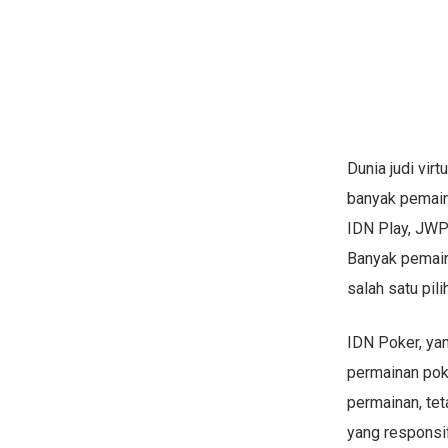
Dunia judi vir
banyak pemain
IDN Play, JWP
Banyak pemai
salah satu pil
IDN Poker, ya
permainan pok
permainan, te
yang responsif