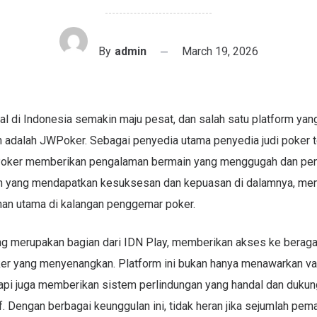
By
admin
March 19, 2026
tual di Indonesia semakin maju pesat, dan salah satu platform ya
 adalah JWPoker. Sebagai penyedia utama penyedia judi poker 
oker memberikan pengalaman bermain yang menggugah dan pen
n yang mendapatkan kesuksesan dan kepuasan di dalamnya, me
ihan utama di kalangan penggemar poker.
ng merupakan bagian dari IDN Play, memberikan akses ke beraga
er yang menyenangkan. Platform ini bukan hanya menawarkan va
tapi juga memberikan sistem perlindungan yang handal dan duku
. Dengan berbagai keunggulan ini, tidak heran jika sejumlah pema