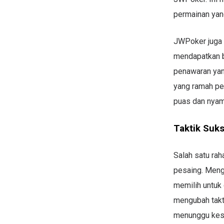
permainan yan
JWPoker juga 
mendapatkan b
penawaran yan
yang ramah pe
puas dan nyam
Taktik Suks
Salah satu ra
pesaing. Meng
memilih untuk 
mengubah takt
menunggu kese