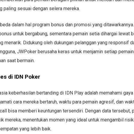
g paling sesuai dengan selera mereka.
beda dalam hal program bonus dan promosi yang ditawarkannya
onus untuk bergabung, sementara pemain setia dihargai lewat b
g menarik. Didukung oleh dukungan pelanggan yang responsif d
ngguna, JWPoker berusaha keras untuk menjamin setiap pemai
an saat bermain.
es di IDN Poker
hasia keberhasilan bertanding di IDN Play adalah memahami gaya
amati cara mereka bertaruh, waktu para pemain agresif, dan wa
call bisa memberi keuntungan tersendiri. Dengan data tersebut,
ik mereka, menentukan momen yang ideal untuk mengambil risik
mpatan yang lebih baik.