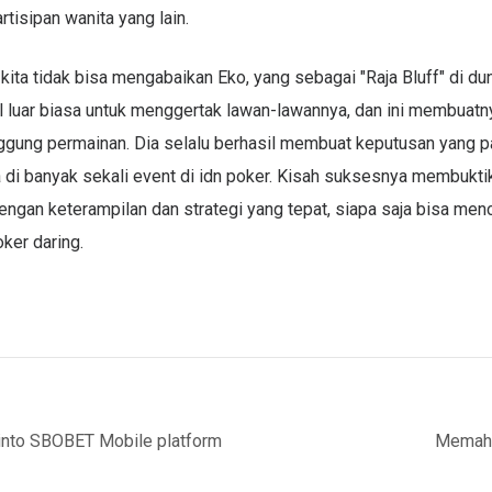
rtisipan wanita yang lain.
, kita tidak bisa mengabaikan Eko, yang sebagai "Raja Bluff" di du
ll luar biasa untuk menggertak lawan-lawannya, dan ini membuat
nggung permainan. Dia selalu berhasil membuat keputusan yang p
 di banyak sekali event di idn poker. Kisah suksesnya membukti
ngan keterampilan dan strategi yang tepat, siapa saja bisa men
ker daring.
 into SBOBET Mobile platform
Memaha