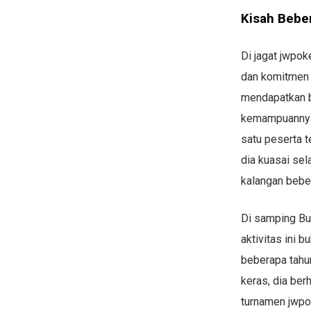
Kisah Bebe
Di jagat jwpok
dan komitmen 
mendapatkan b
kemampuannya 
satu peserta t
dia kuasai se
kalangan bebe
Di samping Bu
aktivitas ini 
beberapa tahu
keras, dia be
turnamen jwpok