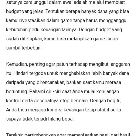
satunya cara unggul dalam awal adalah melalui membuat
budget yang jelas. Tentukan berapa banyak dana yang bisa
kamu investasikan dalam game tanpa harus mengganggu
kebutuhan perlu keuangan lainnya. Dengan budget yang
sudah ditetapkan, kamu bisa melanjutkan game tanpa
sambil terbebani.
Kemudian, penting agar patuh terhadap mengikuti anggaran
itu. Hindari tergoda untuk menghabiskan lebih banyak dana
daripada yang direncanakan, bahkan saat kamu merasa
beruntung. Pahami ciri-ciri saat Anda mulai kehilangan
kontrol serta secepatnya stop bermain. Dengan begitu,
Anda bisa menjaga kondisi keuangan tetap stabil serta
supaya tidak terjadi hilang besar.
Terakhir, pertimbangkan agar memanfaatkan hasil dari hasil