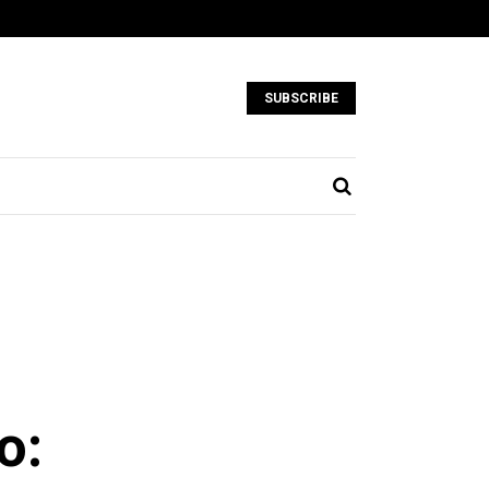
SUBSCRIBE
o: