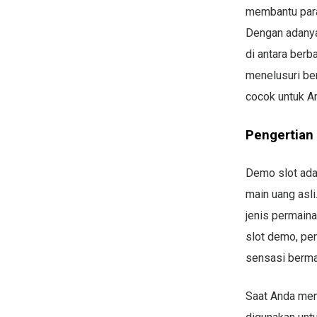
membantu para
Dengan adanya
di antara berb
menelusuri ber
cocok untuk A
Pengertian
Demo slot adal
main uang asli
jenis permain
slot demo, pem
sensasi bermai
Saat Anda men