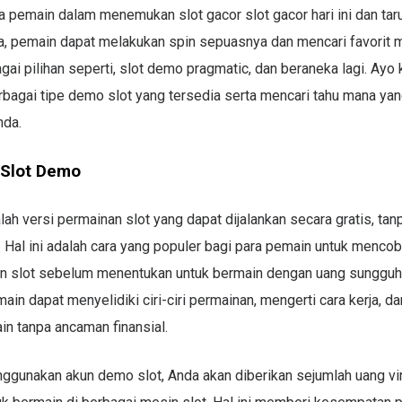
 pemain dalam menemukan slot gacor slot gacor hari ini dan tar
, pemain dapat melakukan spin sepuasnya dan mencari favorit m
agai pilihan seperti, slot demo pragmatic, dan beraneka lagi. Ayo 
bagai tipe demo slot yang tersedia serta mencari tahu mana yan
nda.
 Slot Demo
ah versi permainan slot yang dapat dijalankan secara gratis, t
. Hal ini adalah cara yang populer bagi para pemain untuk menco
an slot sebelum menentukan untuk bermain dengan uang sunggu
ain dapat menyelidiki ciri-ciri permainan, mengerti cara kerja, 
n tanpa ancaman finansial.
ggunakan akun demo slot, Anda akan diberikan sejumlah uang vir