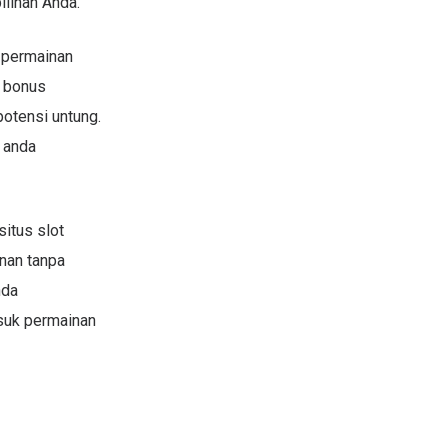
ilihan Anda.
h permainan
, bonus
otensi untung.
 anda
situs slot
nan tanpa
nda
suk permainan