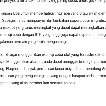
dari penyedia ini untuk mencari yang paling cocok untuk gaya dan p
, jangan lupa untuk memperhatikan fitur apa yang ditawarkan ole
 Sebagian slot mempunyai fitur tambahan seperti putaran gratis
ta jackpot yang terus meningkat yang dapat dapat meningkatkan p
inan uji coba dengan RTP yang tinggi juga dapat dapat menolong
alaman bermain yang lebih menguntungkan.
ikanlah agar menggunakan akun uji coba slot yang tersedia ada di 
caya. Menggunakan akun ini, anda dapat menggali berbagai permai
uang. Eksplorasi banyak permainan tanpa biaya dapat menolong A
rmainan yang menguntungkan yang dengan harapan anda, terma
gmatic yang akan memberikan sensasi terbaik.