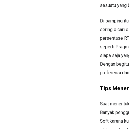
sesuatu yang 
Di samping it
sering dicari
persentase RT
seperti Pragm
siapa saja yan
Dengan begitu
preferensi dan
Tips Menem
Saat menentuk
Banyak penggu
Soft karena k