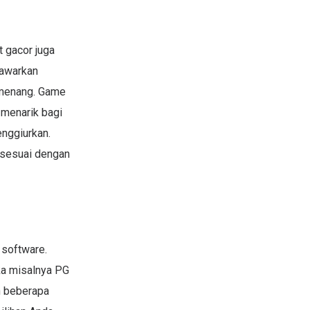
 gacor juga
nawarkan
 menang. Game
menarik bagi
enggiurkan.
 sesuai dengan
 software.
ka misalnya PG
h beberapa