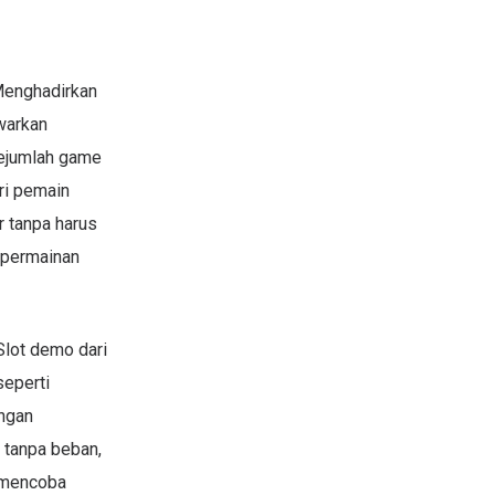
 Menghadirkan
warkan
Sejumlah game
ri pemain
 tanpa harus
 permainan
Slot demo dari
seperti
engan
 tanpa beban,
 mencoba