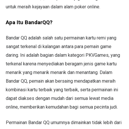
untuk meraih kejayaan dalam alam poker online.
Apa Itu BandarQQ?
Bandar QQ adalah salah satu permainan kartu remi yang
sangat terkenal di kalangan antara para pemain game
daring. Ini adalah bagian dalam kategori PKVGames, yang
terkenal karena menyediakan beragam jenis game kartu
menarik yang menarik menarik dan menantang. Dalam
Bandar QQ, pemain akan bersaing mendapatkan meraih
kombinasi kartu terbaik yang terbaik, serta permainan ini
dapat diakses dengan mudah dari semua lewat media
online, memberikan kemudahan bagi semua pecinta judi.
Permainan Bandar QQ umumnya dimainkan tidak lebih dari