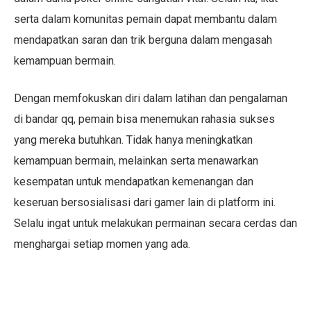
serta dalam komunitas pemain dapat membantu dalam
mendapatkan saran dan trik berguna dalam mengasah
kemampuan bermain.
Dengan memfokuskan diri dalam latihan dan pengalaman
di bandar qq, pemain bisa menemukan rahasia sukses
yang mereka butuhkan. Tidak hanya meningkatkan
kemampuan bermain, melainkan serta menawarkan
kesempatan untuk mendapatkan kemenangan dan
keseruan bersosialisasi dari gamer lain di platform ini.
Selalu ingat untuk melakukan permainan secara cerdas dan
menghargai setiap momen yang ada.