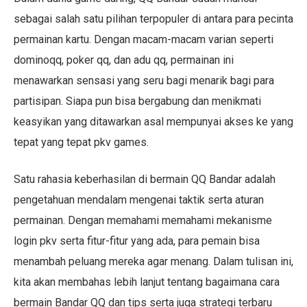
sebagai salah satu pilihan terpopuler di antara para pecinta
permainan kartu. Dengan macam-macam varian seperti
dominoqq, poker qq, dan adu qq, permainan ini
menawarkan sensasi yang seru bagi menarik bagi para
partisipan. Siapa pun bisa bergabung dan menikmati
keasyikan yang ditawarkan asal mempunyai akses ke yang
tepat yang tepat pkv games.
Satu rahasia keberhasilan di bermain QQ Bandar adalah
pengetahuan mendalam mengenai taktik serta aturan
permainan. Dengan memahami memahami mekanisme
login pkv serta fitur-fitur yang ada, para pemain bisa
menambah peluang mereka agar menang. Dalam tulisan ini,
kita akan membahas lebih lanjut tentang bagaimana cara
bermain Bandar QQ dan tips serta juga strategi terbaru