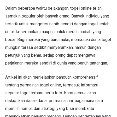
Dalam beberapa waktu belakangan, togel online telah
semakin populer oleh banyak orang. Banyak individu yang
tertarik untuk mengetes nasib sendiri dengan togel, entah
untuk keseronokan maupun untuk meraih hadiah yang
besar. Bagi mereka yang baru mulai, memasuki dunia togel
mungkin terasa sedikit menyeramkan, namun dengan
petunjuk yang benar, setiap orang dapat mengawali
perjalanan mereka sendiri di dunia yang penuh tantangan.
Artikel ini akan menjelaskan panduan komprehensif
tentang permainan togel online, termasuk informasi
seputar togel terbaru serta toto. Kami semua akan
diskusikan dasar-dasar permainan ini, bagaimana cara
memilih nomor, dan strategi yang bisa membantu
meningkatkan peluang menang. Dengan pengetahuan yang