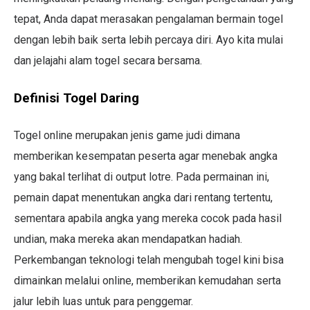
tepat, Anda dapat merasakan pengalaman bermain togel
dengan lebih baik serta lebih percaya diri. Ayo kita mulai
dan jelajahi alam togel secara bersama.
Definisi Togel Daring
Togel online merupakan jenis game judi dimana
memberikan kesempatan peserta agar menebak angka
yang bakal terlihat di output lotre. Pada permainan ini,
pemain dapat menentukan angka dari rentang tertentu,
sementara apabila angka yang mereka cocok pada hasil
undian, maka mereka akan mendapatkan hadiah.
Perkembangan teknologi telah mengubah togel kini bisa
dimainkan melalui online, memberikan kemudahan serta
jalur lebih luas untuk para penggemar.