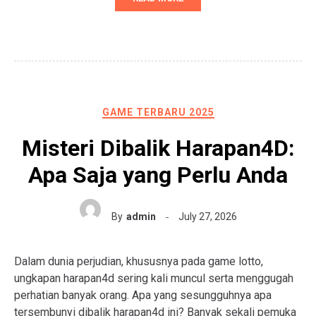
GAME TERBARU 2025
Misteri Dibalik Harapan4D:
Apa Saja yang Perlu Anda
By
admin
July 27, 2026
Dalam dunia perjudian, khususnya pada game lotto,
ungkapan harapan4d sering kali muncul serta menggugah
perhatian banyak orang. Apa yang sesungguhnya apa
tersembunyi dibalik harapan4d ini? Banyak sekali pemuka