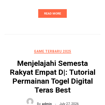
READ MORE
GAME TERBARU 2025
Menjelajahi Semesta
Rakyat Empat D|: Tutorial
Permainan Togel Digital
Teras Best
By
admin
July 27, 2026