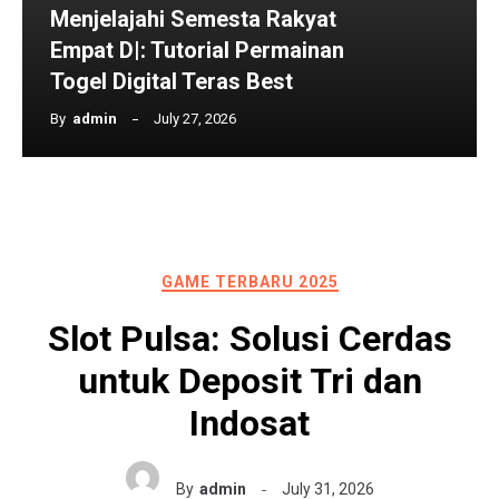
Permainan
Menjelajahi Semesta Rakyat
Togel
Empat D|: Tutorial Permainan
Digital
Togel Digital Teras Best
Teras
Best
By
Admin
July 27, 2026
GAME TERBARU 2025
Slot Pulsa: Solusi Cerdas
untuk Deposit Tri dan
Indosat
By
admin
July 31, 2026