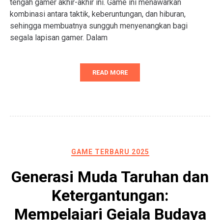
tengah gamer akhir-akhir ini. Game ini menawarkan
kombinasi antara taktik, keberuntungan, dan hiburan,
sehingga membuatnya sungguh menyenangkan bagi
segala lapisan gamer. Dalam
READ MORE
GAME TERBARU 2025
Generasi Muda Taruhan dan
Ketergantungan:
Mempelajari Gejala Budaya