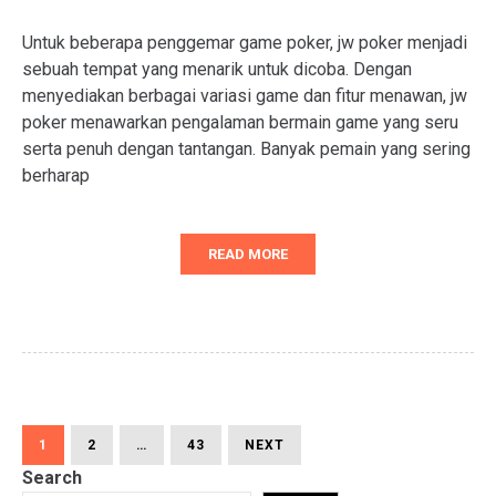
Untuk beberapa penggemar game poker, jw poker menjadi
sebuah tempat yang menarik untuk dicoba. Dengan
menyediakan berbagai variasi game dan fitur menawan, jw
poker menawarkan pengalaman bermain game yang seru
serta penuh dengan tantangan. Banyak pemain yang sering
berharap
READ MORE
Posts
PAGE
PAGE
PAGE
NEXT
1
2
…
43
NEXT
PAGE
Search
pagination